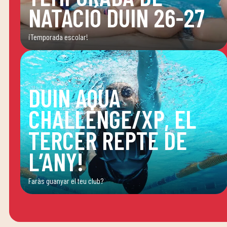
NATACIÓ DUIN 26-27
¡Temporada escolar!
DUIN AQUA
CHALLENGE/XP, EL
TERCER REPTE DE
L’ANY!
Faràs guanyar el teu club?