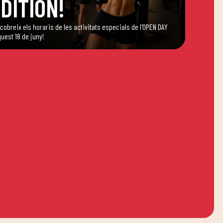
DITION!
cobreix els horaris de les activitats especials de l'OPEN DAY
quest 18 de juny!