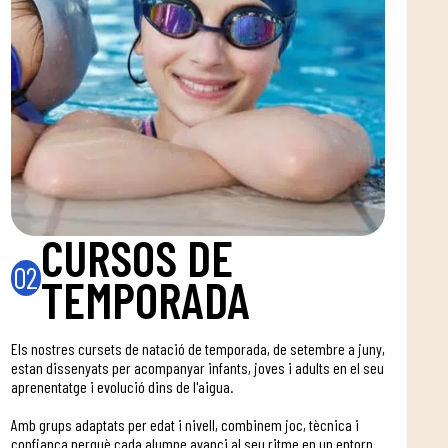
CURSOS DE
02
TEMPORADA
Els nostres cursets de natació de temporada, de setembre a juny,
estan dissenyats per acompanyar infants, joves i adults en el seu
aprenentatge i evolució dins de l'aigua.
Amb grups adaptats per edat i nivell, combinem joc, tècnica i
confiança perquè cada alumne avanci al seu ritme en un entorn