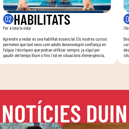
HABILITATS
02
0
Per a tota la vida!
¡Se
Aprendre a nedar és una habilitat essencial. Els nostres cursos
Des
permeten que tant nens com adults desenvolupin confiança en
cur
l'aigua i tècniques que podran utilitzar sempre, ja sigui per
des
gaudir del temps lliure o fins i tot en situacions d'emergència.
sit
NOTÍCIES DUIN