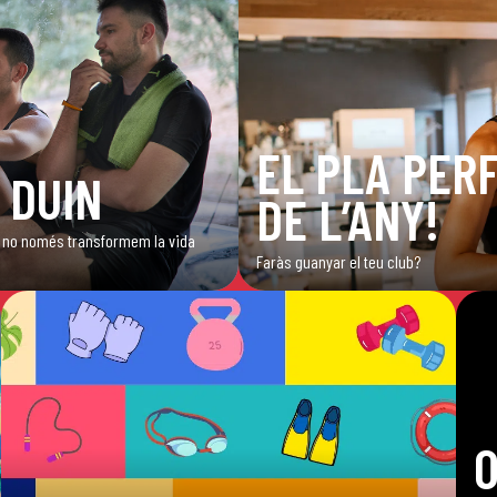
EL PLA PERF
 DUIN
DE L’ANY!
ub, no només transformem la vida
Faràs guanyar el teu club?