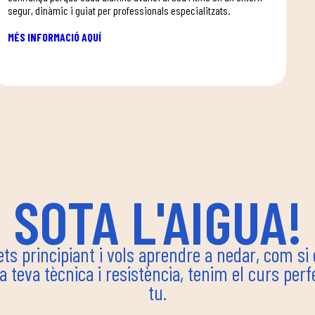
segur, dinàmic i guiat per professionals especialitzats.
MÉS INFORMACIÓ AQUÍ
SOTA L'AIGUA!
ets principiant i vols aprendre a nedar, com si
la teva tècnica i resistència, tenim el curs perf
tu.