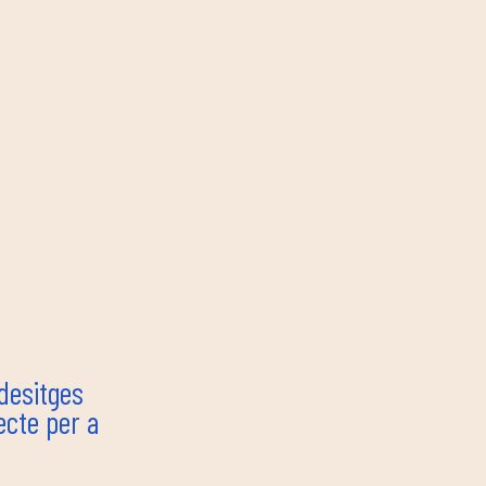
 desitges
ecte per a