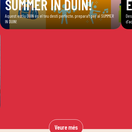
SUMMER IN DUIN!
E
Aquest estiu DUIN és el teu destí perfecte, prepara't per al SUMMER
Des
IN DUIN!
d'a
Veure més