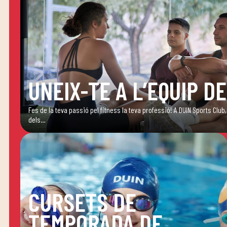
UNEIX-TE A L’EQUIP DE
Fes de la teva passió pel fitness la teva professió! A DUIN Sports Cl
dels…
CURSETS DE
TEMPORADA DE