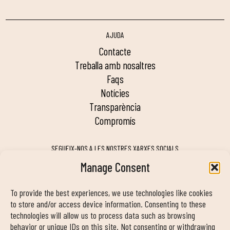
AJUDA
contacte
treballa amb nosaltres
faqs
notícies
transparència
compromís
SEGUEIX-NOS A LES NOSTRES XARXES SOCIALS
Manage Consent
To provide the best experiences, we use technologies like cookies
MY DUIN APP
to store and/or access device information. Consenting to these
technologies will allow us to process data such as browsing
behavior or unique IDs on this site. Not consenting or withdrawing