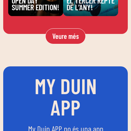
OPEN DAY
EL TERCER REPTE
SUMMER EDITION!
DE L’ANY!
Veure més
MY DUIN
APP
My Duin APP no és una app