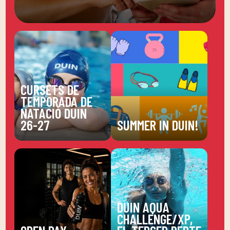
CURSETS DE
TEMPORADA DE
NATACIÓ DUIN
26-27
SUMMER IN DUIN!
DUIN AQUA
CHALLENGE/XP,