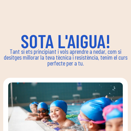
SOTA L'AIGUA!
Tant si ets principiant i vols aprendre a nedar, com si
desitges millorar la teva tècnica i resistència, tenim el curs
perfecte per a tu.