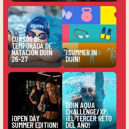
CURSOS DE
TEMPORADA DE
NATACIÓN DUIN
¡SUMMER IN
26-27
DUIN!
DUIN AQUA
CHALLENGE/XP,
¡OPEN DAY
¡EL TERCER RETO
SUMMER EDITION!
DEL AÑO!