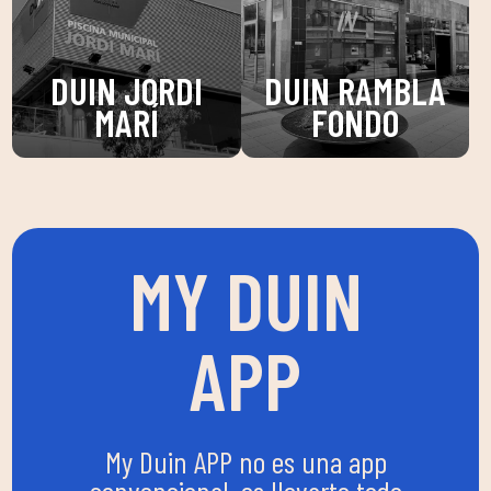
DUIN JORDI
DUIN RAMBLA
MARÍ
FONDO
MY DUIN
APP
My Duin APP no es una app
convencional, es llevarte todo