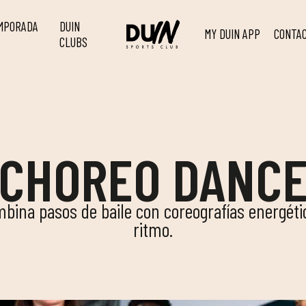
EMPORADA
DUIN
MY DUIN APP
CONTA
CLUBS
CHOREO DANC
ina pasos de baile con coreografías energétic
ritmo.