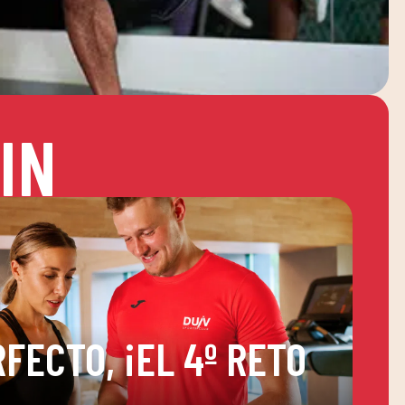
IN
FECTO, ¡EL 4º RETO