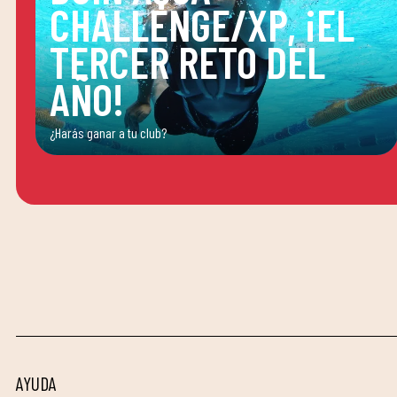
CHALLENGE/XP, ¡EL
TERCER RETO DEL
AÑO!
¿Harás ganar a tu club?
AYUDA