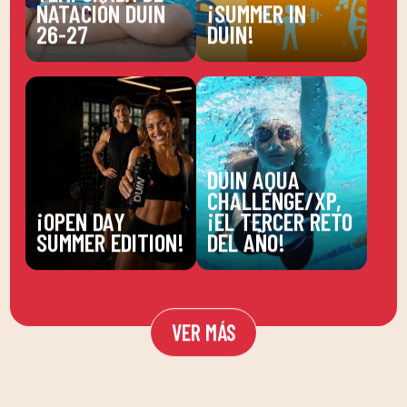
NATACIÓN DUIN
¡SUMMER IN
26-27
DUIN!
DUIN AQUA
CHALLENGE/XP,
¡OPEN DAY
¡EL TERCER RETO
SUMMER EDITION!
DEL AÑO!
VER MÁS