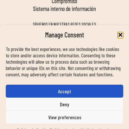
compromiso
sistema interno de información
SÍGUENOS EN NUESTRAS REDES SOCIALES
Manage Consent
To provide the best experiences, we use technologies like cookies
MY DUIN APP
to store and/or access device information. Consenting to these
technologies will allow us to process data such as browsing
behavior or unique IDs on this site. Not consenting or withdrawing
consent, may adversely affect certain features and functions.
Accept
INFORMACIÓN DE CONTACTO
info@duinclub.com
Deny
View preferences
Política de privacidad
Política de Cookies
Aviso legal