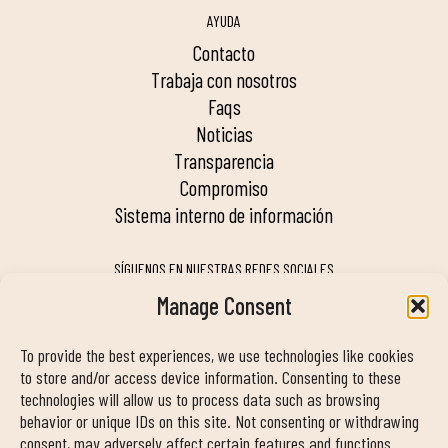
AYUDA
contacto
trabaja con nosotros
faqs
noticias
transparencia
compromiso
sistema interno de información
SÍGUENOS EN NUESTRAS REDES SOCIALES
Manage Consent
To provide the best experiences, we use technologies like cookies
MY DUIN APP
to store and/or access device information. Consenting to these
technologies will allow us to process data such as browsing
behavior or unique IDs on this site. Not consenting or withdrawing
consent, may adversely affect certain features and functions.