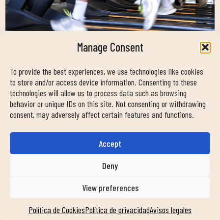
Manage Consent
Instalaciones de primera
categoría
To provide the best experiences, we use technologies like cookies
to store and/or access device information. Consenting to these
Espacios modernos y equipados con todo lo que
technologies will allow us to process data such as browsing
necesitas para tu bienestar.
behavior or unique IDs on this site. Not consenting or withdrawing
consent, may adversely affect certain features and functions.
Accept
Deny
View preferences
Política de Cookies
Política de privacidad
Avisos legales