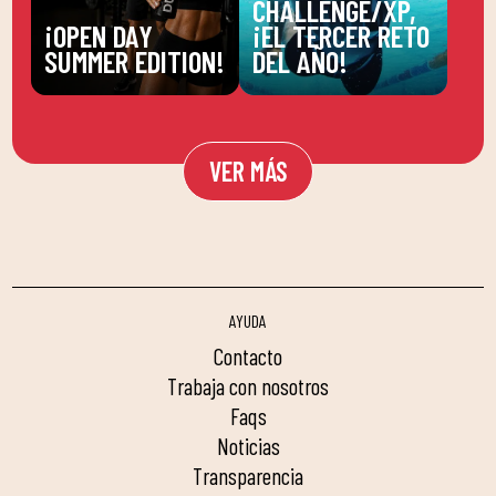
CHALLENGE/XP,
¡OPEN DAY
¡EL TERCER RETO
SUMMER EDITION!
DEL AÑO!
VER MÁS
AYUDA
contacto
trabaja con nosotros
faqs
noticias
transparencia