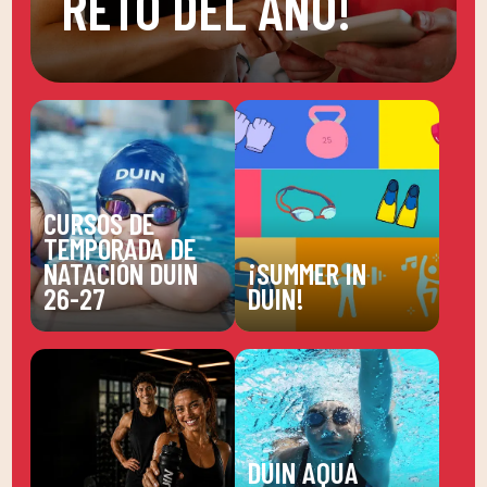
RETO DEL AÑO!
CURSOS DE
TEMPORADA DE
NATACIÓN DUIN
¡SUMMER IN
26-27
DUIN!
DUIN AQUA