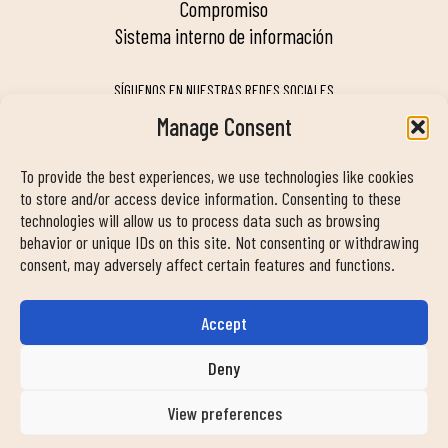
compromiso
sistema interno de información
SÍGUENOS EN NUESTRAS REDES SOCIALES
Manage Consent
To provide the best experiences, we use technologies like cookies
MY DUIN APP
to store and/or access device information. Consenting to these
technologies will allow us to process data such as browsing
behavior or unique IDs on this site. Not consenting or withdrawing
consent, may adversely affect certain features and functions.
Accept
INFORMACIÓN DE CONTACTO
info@duinclub.com
Deny
View preferences
Política de privacidad
Política de Cookies
Aviso legal