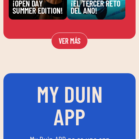
¡OPEN DAY
¡EL TERCER RETO
SUMMER EDITION!
DEL AÑO!
VER MÁS
MY DUIN
APP