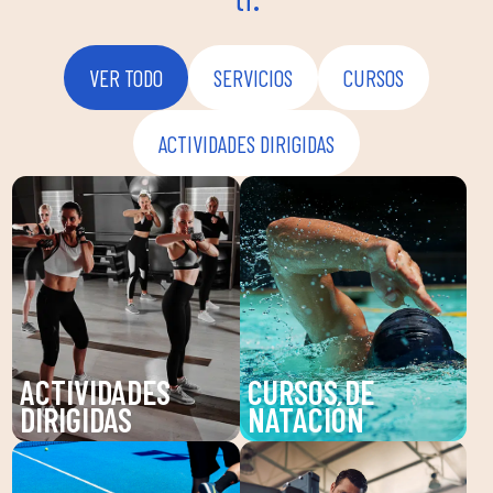
VER TODO
SERVICIOS
CURSOS
ACTIVIDADES DIRIGIDAS
ACTIVIDADES
CURSOS DE
DIRIGIDAS
NATACIÓN
Descubre nuestras
Mejora tu técnica y
actividades dirigidas en
disfruta de nuestras