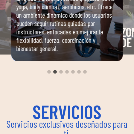
yoga, body combat, aeróbicos, etc. Ofrece
un ambiente dinámico donde los usuarios
pueden seguir rutinas guiadas por
ZO
instructores, enfocadas en mejorar la
DE
flexibilidad, fuerza, coordinación y
bienestar general.
o
Área 
especi
bicicl
a
a mejo
ima
SERVICIOS
Servicios exclusivos deseñados para
ti.