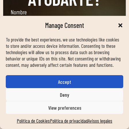
Nombre
Manage Consent
Email
To provide the best experiences, we use technologies like cookies
to store and/or access device information. Consenting to these
technologies will allow us to process data such as browsing
behavior or unique IDs on this site. Not consenting or withdrawing
Teléfono
consent, may adversely affect certain features and functions.
Accept
Club
Deny
—POR FAVOR, ELIGE UNA OPCIÓN—
View preferences
Política de Cookies
Política de privacidad
Avisos legales
Mensaje