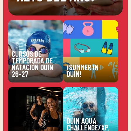
CURSOS DE
TEMPORADA DE
NATACIÓN DUIN
¡SUMMER IN
26-27
DUIN!
DUIN AQUA
CHALLENGE/XP,