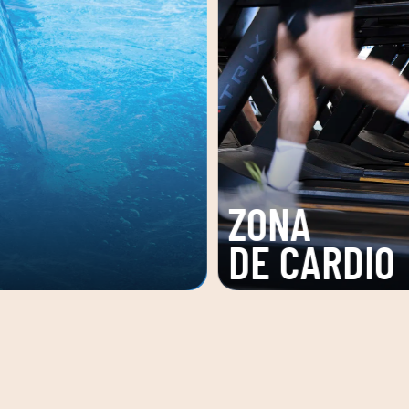
ZONA
A
DE
ARDIO
TONIFICACI