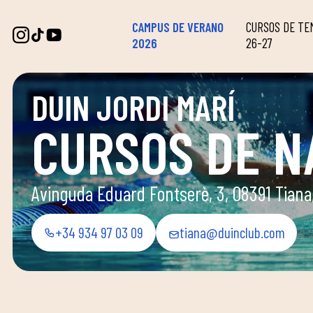
CAMPUS DE VERANO
CURSOS DE T
2026
26-27
DUIN JORDI MARÍ
CURSOS DE N
Avinguda Eduard Fontserè, 3, 08391 Tiana
+34 934 97 03 09
tiana@duinclub.com