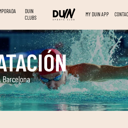
EMPORADA
DUIN
MY DUIN APP
CONTA
CLUBS
ATACIÓN
, Barcelona