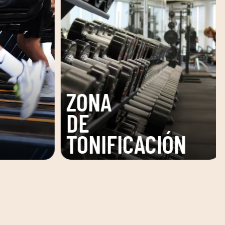
SALA
ÓN
FITNESS