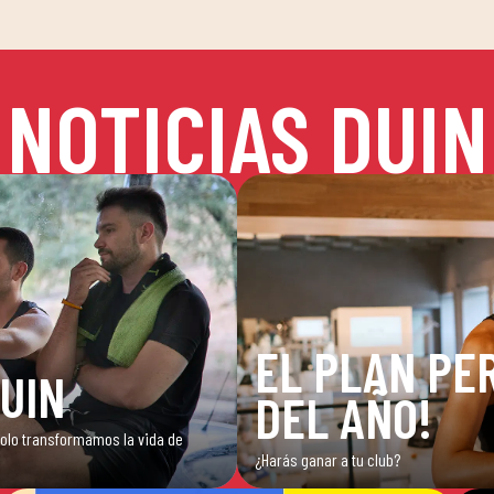
NOTICIAS DUIN
EL PLAN PER
DUIN
DEL AÑO!
 solo transformamos la vida de
¿Harás ganar a tu club?