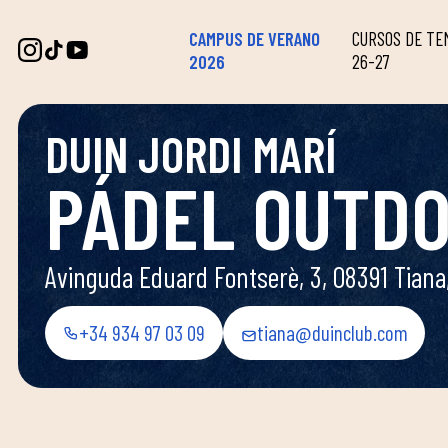
CAMPUS DE VERANO
CURSOS DE T
2026
26-27
DUIN JORDI MARÍ
PÁDEL OUTD
Avinguda Eduard Fontserè, 3, 08391 Tiana
+34 934 97 03 09
tiana@duinclub.com