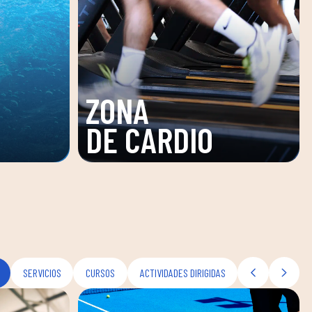
ONA
E
SALA
NIFICACIÓN
FITNESS
SERVICIOS
CURSOS
ACTIVIDADES DIRIGIDAS