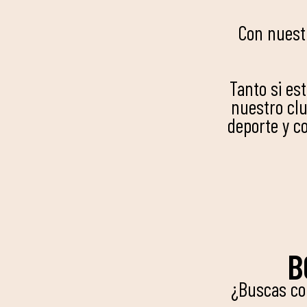
Con nuest
Tanto si es
nuestro clu
deporte y c
B
¿Buscas co