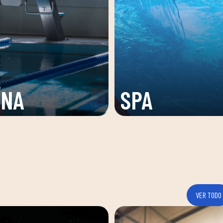
Z
ZONA
D
DE CARDIO
TO
VER TODO