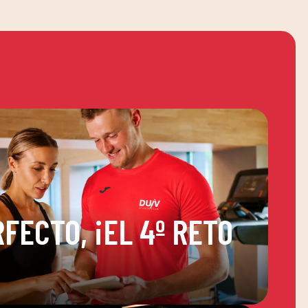
FECTO, ¡EL 4º RETO