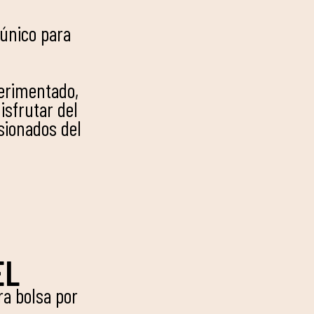
único para
perimentado,
isfrutar del
sionados del
EL
a bolsa por