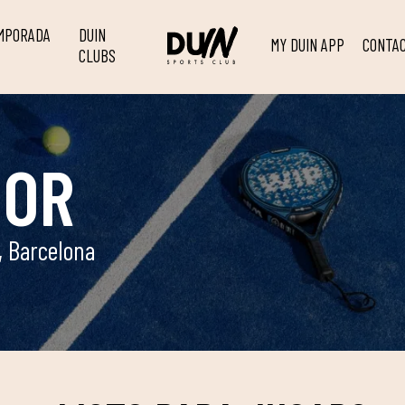
EMPORADA
DUIN
MY DUIN APP
CONTA
CLUBS
OOR
, Barcelona