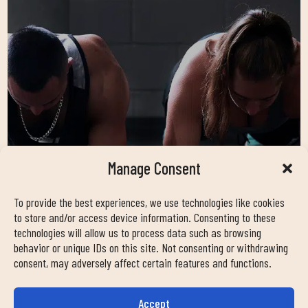
Manage Consent
To provide the best experiences, we use technologies like cookies
to store and/or access device information. Consenting to these
technologies will allow us to process data such as browsing
behavior or unique IDs on this site. Not consenting or withdrawing
TODA NUESTRA OFERTA FITNESS
consent, may adversely affect certain features and functions.
PARA QUE TE QUEDES CON
NOSOTROS
Accept