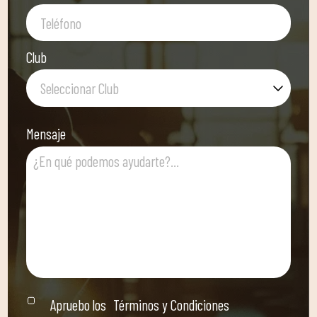
Club
Seleccionar Club
Mensaje
Apruebo los
Términos y Condiciones