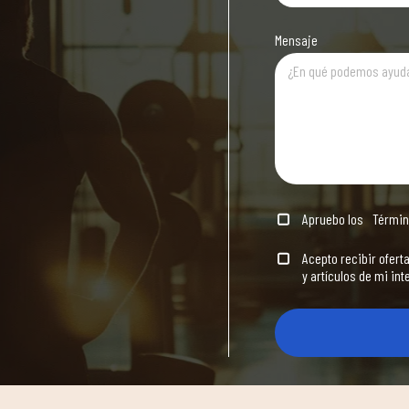
Mensaje
Apruebo los
Términ
Acepto recibir ofert
y artículos de mi int