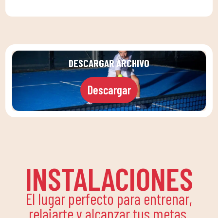
DESCARGAR ARCHIVO
Descargar
INSTALACIONES
El lugar perfecto para entrenar,
relajarte y alcanzar tus metas.