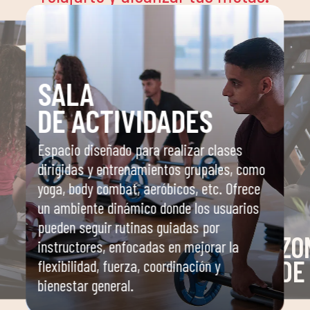
SALA
DE ACTIVIDADES
Espacio diseñado para realizar clases
dirigidas y entrenamientos grupales, como
yoga, body combat, aeróbicos, etc. Ofrece
un ambiente dinámico donde los usuarios
pueden seguir rutinas guiadas por
ZO
instructores, enfocadas en mejorar la
DE
flexibilidad, fuerza, coordinación y
bienestar general.
o
Área 