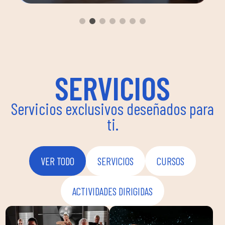
especi
bicicl
a
a mejo
ima
SERVICIOS
Servicios exclusivos deseñados para
ti.
VER TODO
SERVICIOS
CURSOS
ACTIVIDADES DIRIGIDAS