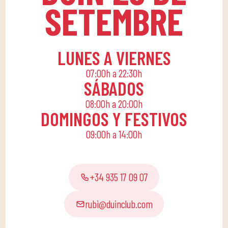
SETEMBRE
compañerismo. ​Para
ello, apostamos por una
cuota familiar que
permita a toda la
LUNES A VIERNES
familia conciliar su
07:00h a 22:30h
rutina diaria con una
SÁBADOS
vida activa, ofreciendo
08:00h a 20:00h
actividades lúdicas y
DOMINGOS Y FESTIVOS
educativas para que los
09:00h a 14:00h
pequeños de casa
disfruten solos o en
familia.
+34 935 17 09 07
rubi@duinclub.com