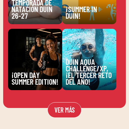
TEMPORADA DE
NATACIÓN DUIN
¡SUMMER IN
26-27
DUIN!
DUIN AQUA
CHALLENGE/XP,
¡OPEN DAY
¡EL TERCER RETO
SUMMER EDITION!
DEL AÑO!
VER MÁS