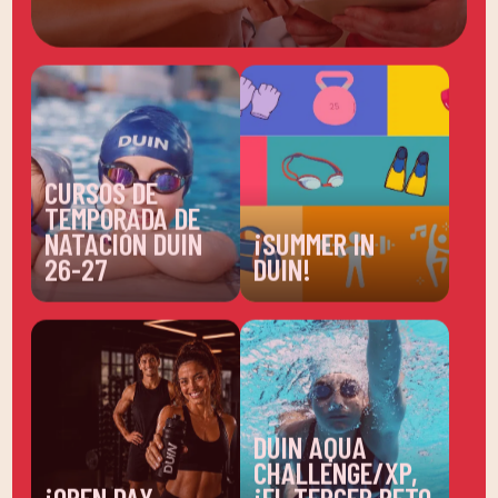
CURSOS DE
TEMPORADA DE
NATACIÓN DUIN
¡SUMMER IN
26-27
DUIN!
DUIN AQUA
CHALLENGE/XP,
¡OPEN DAY
¡EL TERCER RETO