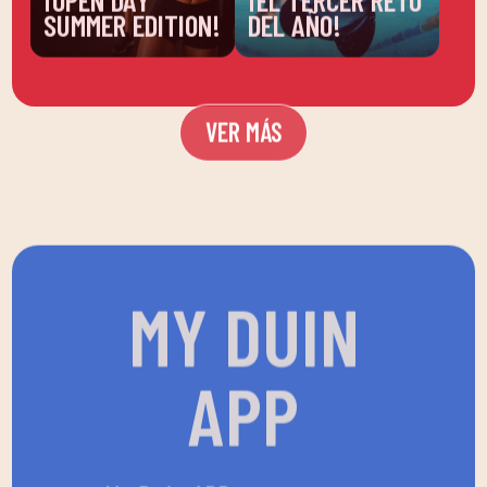
SUMMER EDITION!
DEL AÑO!
VER MÁS
MY DUIN
APP
My Duin APP no es una app