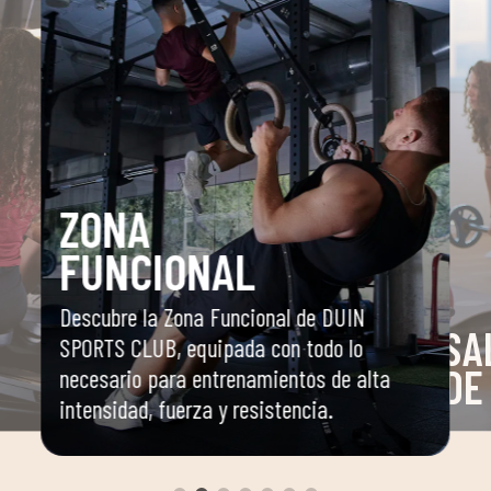
ZONA
FUNCIONAL
Descubre la Zona Funcional de DUIN
SA
SPORTS CLUB, equipada con todo lo
DE
necesario para entrenamientos de alta
intensidad, fuerza y resistencia.
o
Espaci
dirigi
yoga, 