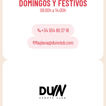
DOMINGOS Y FESTIVOS
educativas para que los
09:00h a 14:00h
pequeños de casa
disfruten solos o en
familia.
+34 934 80 27 18
laplana@duinclub.com