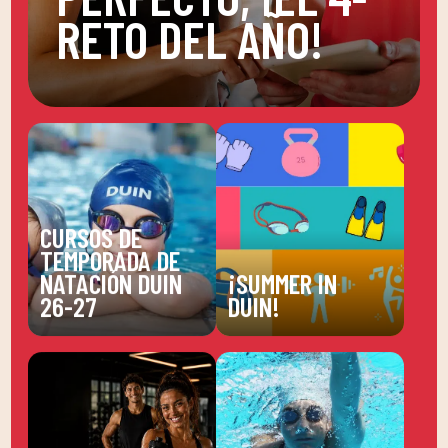
RETO DEL AÑO!
CURSOS DE
TEMPORADA DE
NATACIÓN DUIN
¡SUMMER IN
26-27
DUIN!