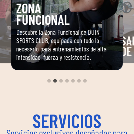
ZONA
FUNCIONAL
Descubre la Zona Funcional de DUIN
SA
SPORTS CLUB, equipada con todo lo
DE
necesario para entrenamientos de alta
intensidad, fuerza y resistencia.
o
Espaci
dirigi
yoga, 
a
un am
ima
pueden
instru
flexib
SERVICIOS
bienes
Servicios exclusivos deseñados para