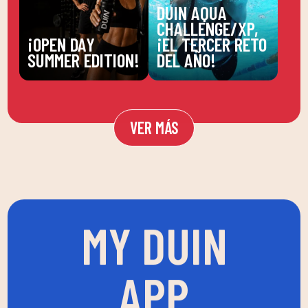
DUIN AQUA
CHALLENGE/XP,
¡OPEN DAY
¡EL TERCER RETO
SUMMER EDITION!
DEL AÑO!
VER MÁS
MY DUIN
APP