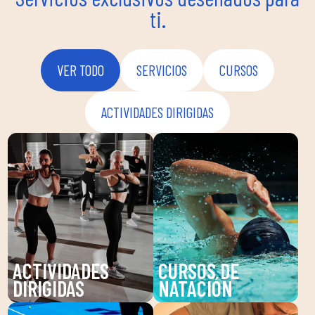
ti.
VER TODO
SERVICIOS
CURSOS
ACTIVIDADES DIRIGIDAS
ACTIVIDADES
CURSOS DE
DIRIGIDAS
NATACIÓN
Descubre nuestras
Mejora tu técnica y