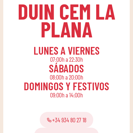
DUIN CEM LA
inolvidable!
ambiente divertido que
fomenta el
PLANA
compañerismo. ​Para
ello, apostamos por una
cuota familiar que
permita a toda la
LUNES A VIERNES
familia conciliar su
07:00h a 22:30h
rutina diaria con una
SÁBADOS
vida activa, ofreciendo
08:00h a 20:00h
actividades lúdicas y
DOMINGOS Y FESTIVOS
educativas para que los
09:00h a 14:00h
pequeños de casa
disfruten solos o en
familia.
+34 934 80 27 18