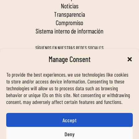
noticias
transparencia
compromiso
sistema interno de información
SÍGUENOS EN NUESTRAS REDES SOCIALES
Manage Consent
To provide the best experiences, we use technologies like cookies
MY DUIN APP
to store and/or access device information. Consenting to these
technologies will allow us to process data such as browsing
behavior or unique IDs on this site. Not consenting or withdrawing
consent, may adversely affect certain features and functions.
Accept
INFORMACIÓN DE CONTACTO
info@duinclub.com
Deny