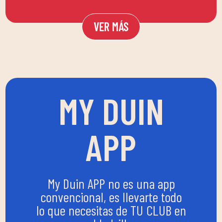
VER MÁS
MY DUIN
APP
My Duin APP no es una app
convencional, es llevarte todo
lo que necesitas de TU CLUB en