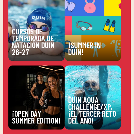
CURSOS DE
TEMPORADA DE
NATACIÓN DUIN
¡SUMMER IN
26-27
DUIN!
DUIN AQUA
CHALLENGE/XP,
¡OPEN DAY
¡EL TERCER RETO
SUMMER EDITION!
DEL AÑO!