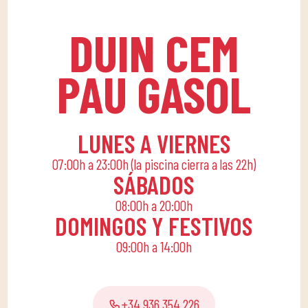
aprendizaje para niños y
salud física como
jóvenes. ¡Un verano
psicológica, en un
DUIN CEM
inolvidable!
ambiente divertido que
fomenta el
PAU GASOL
compañerismo. ​Para
ello, apostamos por una
cuota familiar que
permita a toda la
LUNES A VIERNES
familia conciliar su
07:00h a 23:00h (la piscina cierra a las 22h)
rutina diaria con una
SÁBADOS
vida activa, ofreciendo
08:00h a 20:00h
actividades lúdicas y
DOMINGOS Y FESTIVOS
educativas para que los
09:00h a 14:00h
pequeños de casa
disfruten solos o en
familia.
+34 936 354 226