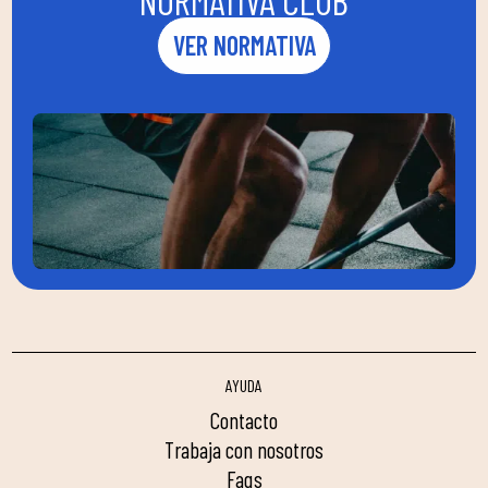
NORMATIVA CLUB
VER NORMATIVA
AYUDA
contacto
trabaja con nosotros
faqs