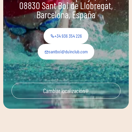
08830 Sant Boi de Llobregat,
Barcelona, España
+34 936 354 226
santboi@duinclub.com
Cambiar localización