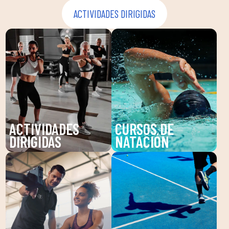
ACTIVIDADES DIRIGIDAS
ACTIVIDADES
CURSOS DE
DIRIGIDAS
NATACIÓN
Descubre nuestras
Mejora tu técnica y
actividades dirigidas en
disfruta de nuestras
DUIN SPORTS CLUB:
clases de natación en
Pilates, Zumba,
DUIN SPORTS CLUB.
BodyPump y más.
Para todas las edades y
Mejora tu salud y
niveles, con