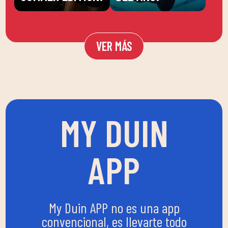
VER MÁS
MY DUIN
APP
My Duin APP no es una app
convencional, es llevarte todo