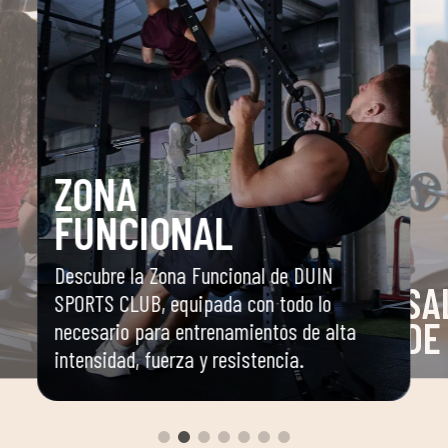
ZONA
FUNCIONAL
Descubre la Zona Funcional de DUIN
SA
SPORTS CLUB, equipada con todo lo
DE
necesario para entrenamientos de alta
intensidad, fuerza y resistencia.
o
Espaci
dirigi
yoga, 