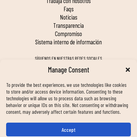
trabaja con nosotros
faqs
noticias
transparencia
compromiso
sistema interno de información
SÍGUENOS EN NUESTRAS REDES SOCIALES
Manage Consent
To provide the best experiences, we use technologies like cookies
MY DUIN APP
to store and/or access device information. Consenting to these
technologies will allow us to process data such as browsing
behavior or unique IDs on this site. Not consenting or withdrawing
consent, may adversely affect certain features and functions.
Accept
INFORMACIÓN DE CONTACTO