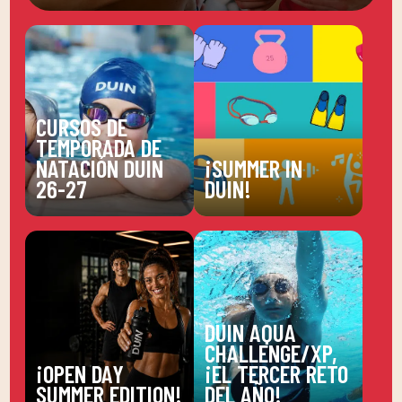
CURSOS DE
TEMPORADA DE
NATACIÓN DUIN
¡SUMMER IN
26-27
DUIN!
DUIN AQUA
CHALLENGE/XP,
¡OPEN DAY
¡EL TERCER RETO
SUMMER EDITION!
DEL AÑO!