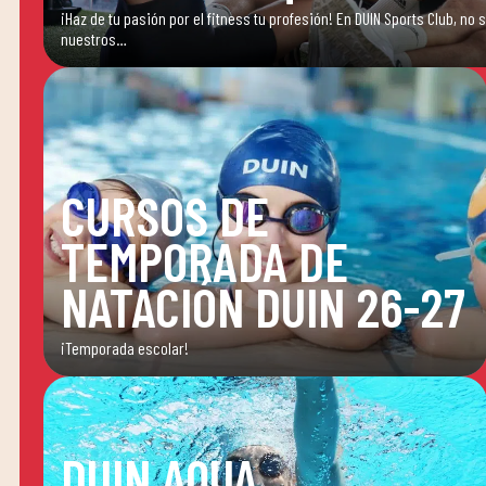
¡Haz de tu pasión por el fitness tu profesión! En DUIN Sports Club, no
nuestros…
CURSOS DE
TEMPORADA DE
NATACIÓN DUIN 26-27
¡Temporada escolar!
DUIN AQUA