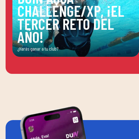
CHALLENGE/XP, ¡EL
TERCER RETO DEL
AÑO!
¿Harás ganar a tu club?