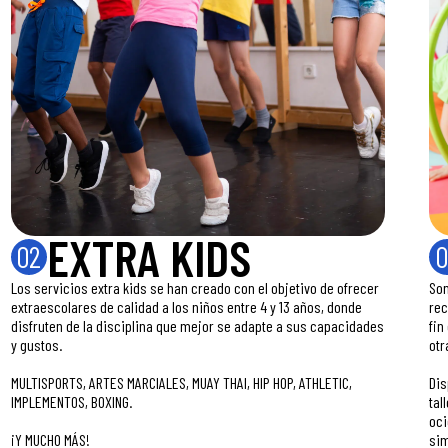
EXTRA KIDS
02
0
Los servicios extra kids se han creado con el objetivo de ofrecer
Son
extraescolares de calidad a los niños entre 4 y 13 años, donde
rec
disfruten de la disciplina que mejor se adapte a sus capacidades
fin
y gustos.
otr
MULTISPORTS, ARTES MARCIALES, MUAY THAI, HIP HOP, ATHLETIC,
Di
IMPLEMENTOS, BOXING.
tal
oci
¡Y MUCHO MÁS!
sim