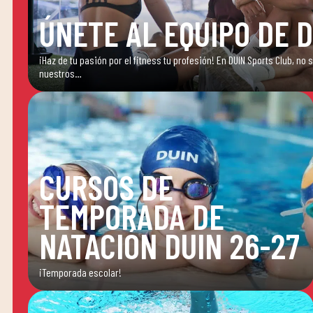
ÚNETE AL EQUIPO DE 
¡Haz de tu pasión por el fitness tu profesión! En DUIN Sports Club, no
nuestros…
CURSOS DE
TEMPORADA DE
NATACIÓN DUIN 26-27
¡Temporada escolar!