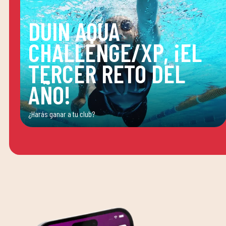
DUIN AQUA
CHALLENGE/XP, ¡EL
TERCER RETO DEL
AÑO!
¿Harás ganar a tu club?