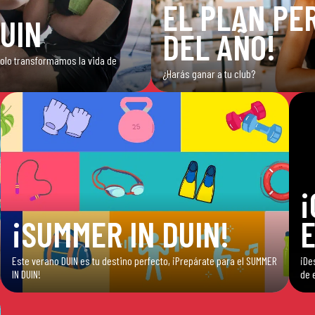
EL PLAN PER
DUIN
DEL AÑO!
 solo transformamos la vida de
¿Harás ganar a tu club?
¡
¡SUMMER IN DUIN!
E
Este verano DUIN es tu destino perfecto, ¡Prepárate para el SUMMER
¡De
IN DUIN!
de 