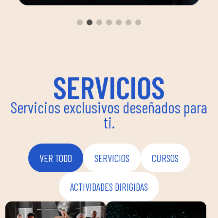
dirigi
yoga, 
a
un am
ima
pueden
instru
flexib
SERVICIOS
bienes
Servicios exclusivos deseñados para
ti.
VER TODO
SERVICIOS
CURSOS
ACTIVIDADES DIRIGIDAS