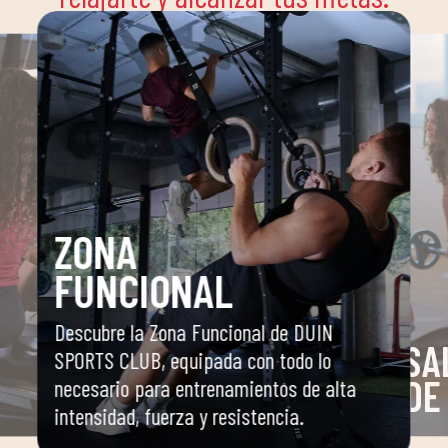
ZONA
FUNCIONAL
Descubre la Zona Funcional de DUIN
SA
SPORTS CLUB, equipada con todo lo
DE
necesario para entrenamientos de alta
intensidad, fuerza y resistencia.
o
Espaci