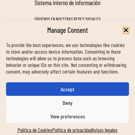
sistema interno de información
SÍGUENOS EN NUESTRAS REDES SOCIALES
Manage Consent
To provide the best experiences, we use technologies like cookies
MY DUIN APP
to store and/or access device information. Consenting to these
technologies will allow us to process data such as browsing
behavior or unique IDs on this site. Not consenting or withdrawing
consent, may adversely affect certain features and functions.
Accept
INFORMACIÓN DE CONTACTO
info@duinclub.com
Deny
View preferences
Política de privacidad
Política de Cookies
Aviso legal
Política de Cookies
Política de privacidad
Avisos legales
© Copyright 2024 Duin Club. Todos los derechos reservados