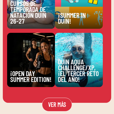
CURSOS DE
TEMPORADA DE
NATACIÓN DUIN
¡SUMMER IN
26-27
DUIN!
DUIN AQUA
CHALLENGE/XP,
¡OPEN DAY
¡EL TERCER RETO
SUMMER EDITION!
DEL AÑO!
VER MÁS