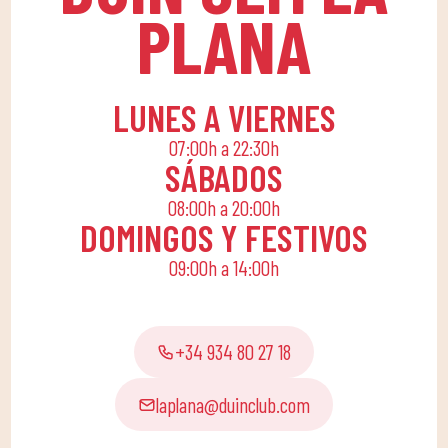
PLANA
compañerismo. ​Para
ello, apostamos por una
cuota familiar que
permita a toda la
LUNES A VIERNES
familia conciliar su
07:00h a 22:30h
rutina diaria con una
SÁBADOS
vida activa, ofreciendo
08:00h a 20:00h
actividades lúdicas y
DOMINGOS Y FESTIVOS
educativas para que los
09:00h a 14:00h
pequeños de casa
disfruten solos o en
familia.
+34 934 80 27 18
laplana@duinclub.com