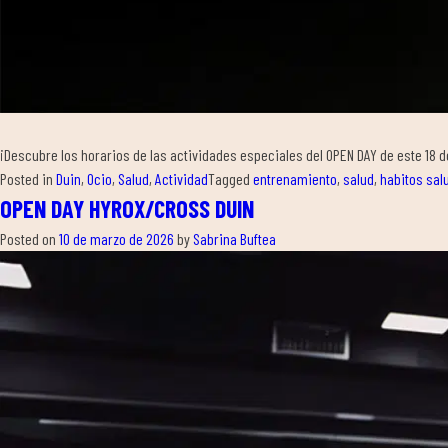
¡Descubre los horarios de las actividades especiales del OPEN DAY de este 18 d
Posted in
Duin
,
Ocio
,
Salud
,
Actividad
Tagged
entrenamiento
,
salud
,
habitos sal
OPEN DAY HYROX/CROSS DUIN
Posted on
10 de marzo de 2026
by
Sabrina Buftea