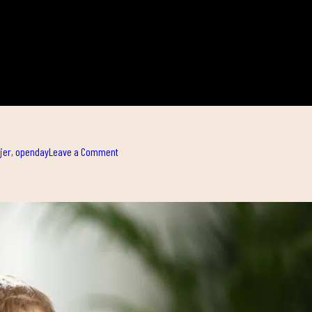
on
jer
,
openday
Leave a Comment
HYROX,
LA
NUEVA
FORMA
DE
ENTRENAR