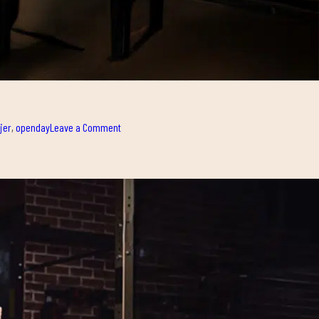
on
jer
,
openday
Leave a Comment
¡OPEN
DAY
SUMMER
EDITION!