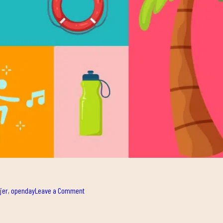
on
jer
,
openday
Leave a Comment
¡SUMMER
IN