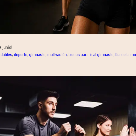
e junio!
udables
,
deporte
,
gimnasio
,
motivación
,
trucos para ir al gimnasio
,
Día de la mu