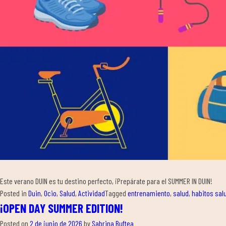
Este verano DUIN es tu destino perfecto, ¡Prepárate para el SUMMER IN DUIN!
Posted in
Duin
,
Ocio
,
Salud
,
Actividad
Tagged
entrenamiento
,
salud
,
habitos sal
¡OPEN DAY SUMMER EDITION!
Posted on
2 de junio de 2026
by
Sabrina Buftea