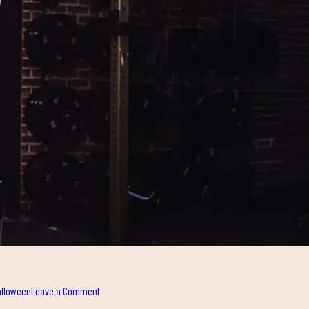
on
alloween
Leave a Comment
OPEN