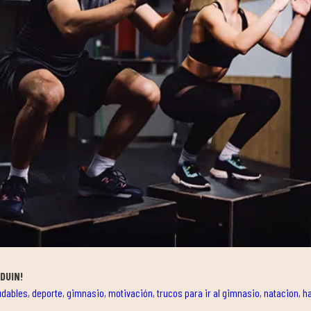
DUIN!
udables
,
deporte
,
gimnasio
,
motivación
,
trucos para ir al gimnasio
,
natacion
,
h