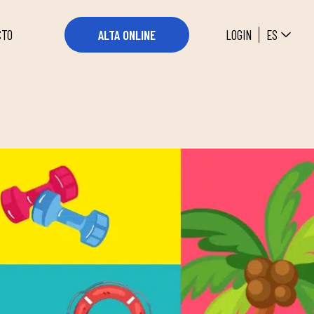
ES
LOGIN
ALTA ONLINE
CTO