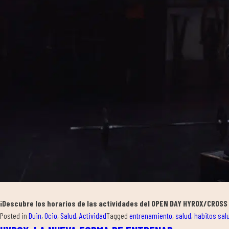
¡Descubre los horarios de las actividades del OPEN DAY HYROX/CROSS 
Posted in
Duin
,
Ocio
,
Salud
,
Actividad
Tagged
entrenamiento
,
salud
,
habitos sal