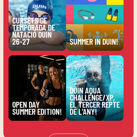
CURSETS DE
TEMPORADA DE
NATACIÓ DUIN
26-27
SUMMER IN DUIN!
DUIN AQUA
CHALLENGE/XP,
OPEN DAY
EL TERCER REPTE
SUMMER EDITION!
DE L’ANY!