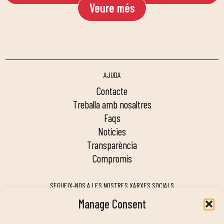
Veure més
AJUDA
contacte
treballa amb nosaltres
faqs
notícies
transparència
compromís
SEGUEIX-NOS A LES NOSTRES XARXES SOCIALS
Manage Consent