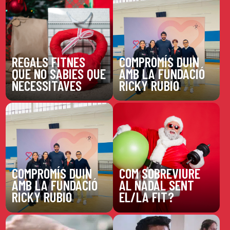
REGALS FITNES
COMPROMÍS DUIN
QUE NO SABIES QUE
AMB LA FUNDACIÓ
NECESSITAVES
RICKY RUBIO
COMPROMÍS DUIN
COM SOBREVIURE
AMB LA FUNDACIÓ
AL NADAL SENT
RICKY RUBIO
EL/LA FIT?