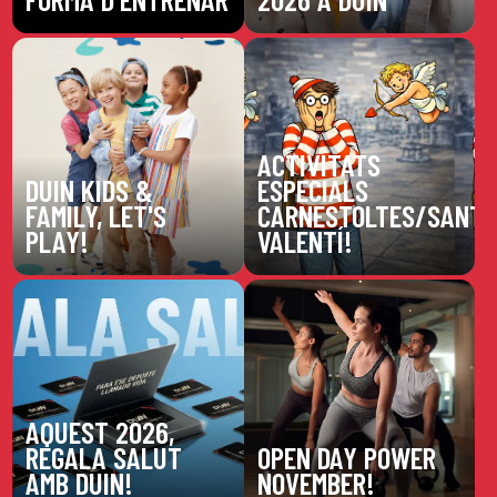
ACTIVITATS
DUIN KIDS &
ESPECIALS
FAMILY, LET'S
CARNESTOLTES/SANT
PLAY!
VALENTÍ!
AQUEST 2026,
REGALA SALUT
OPEN DAY POWER
AMB DUIN!
NOVEMBER!