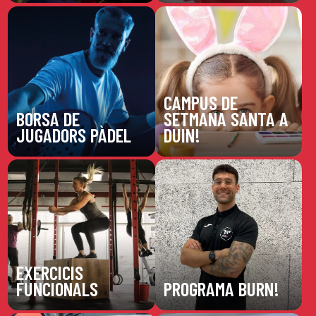
CAMPUS DE
BORSA DE
SETMANA SANTA A
JUGADORS PÀDEL
DUIN!
EXERCICIS
FUNCIONALS
PROGRAMA BURN!