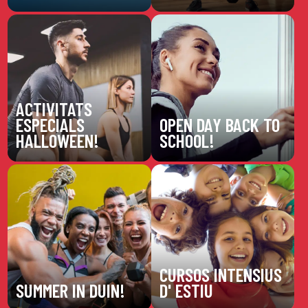
ACTIVITATS
ESPECIALS
OPEN DAY BACK TO
HALLOWEEN!
SCHOOL!
CURSOS INTENSIUS
SUMMER IN DUIN!
D' ESTIU