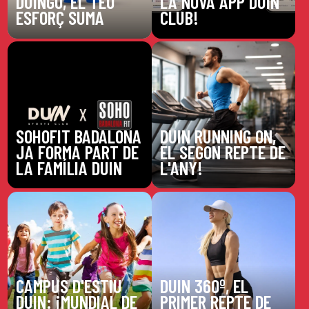
DUINGO, EL TEU
LA NOVA APP DUIN
ESFORÇ SUMA
CLUB!
SOHOFIT BADALONA
DUIN RUNNING ON,
JA FORMA PART DE
EL SEGON REPTE DE
LA FAMÍLIA DUIN
L'ANY!
CAMPUS D'ESTIU
DUIN 360º, EL
DUIN: ¡MUNDIAL DE
PRIMER REPTE DE