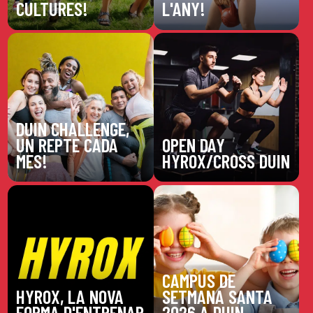
CULTURES!
L'ANY!
DUIN CHALLENGE,
UN REPTE CADA
OPEN DAY
MES!
HYROX/CROSS DUIN
CAMPUS DE
HYROX, LA NOVA
SETMANA SANTA
FORMA D'ENTRENAR
2026 A DUIN