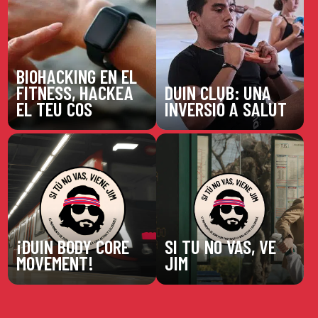
BIOHACKING EN EL
FITNESS, HACKEA
DUIN CLUB: UNA
EL TEU COS
INVERSIÓ A SALUT
¡DUIN BODY CORE
SI TU NO VAS, VE
MOVEMENT!
JIM