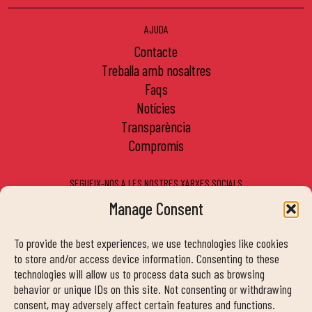
AJUDA
contacte
treballa amb nosaltres
faqs
notícies
transparència
compromís
SEGUEIX-NOS A LES NOSTRES XARXES SOCIALS
Manage Consent
To provide the best experiences, we use technologies like cookies
MY DUIN APP
to store and/or access device information. Consenting to these
technologies will allow us to process data such as browsing
behavior or unique IDs on this site. Not consenting or withdrawing
consent, may adversely affect certain features and functions.