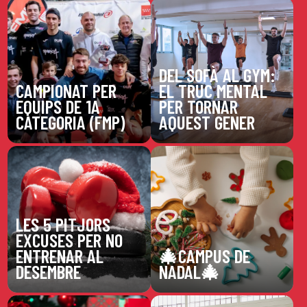
DEL SOFÀ AL GYM:
CAMPIONAT PER
EL TRUC MENTAL
EQUIPS DE 1A
PER TORNAR
CATEGORIA (FMP)
AQUEST GENER
LES 5 PITJORS
EXCUSES PER NO
ENTRENAR AL
🎄​CAMPUS DE
DESEMBRE
NADAL🎄​