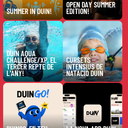
OPEN DAY SUMMER
SUMMER IN DUIN!
EDITION!
DUIN AQUA
CHALLENGE/XP, EL
CURSETS
TERCER REPTE DE
INTENSIUS DE
L'ANY!
NATACIÓ DUIN