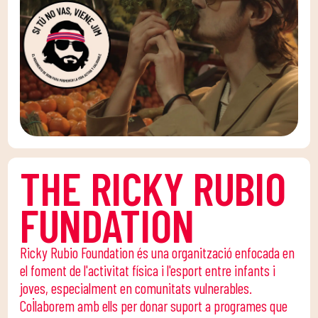
THE RICKY RUBIO
FUNDATION
Ricky Rubio Foundation és una organització enfocada en
el foment de l'activitat física i l'esport entre infants i
joves, especialment en comunitats vulnerables.
Col·laborem amb ells per donar suport a programes que