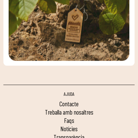
AJUDA
contacte
treballa amb nosaltres
faqs
notícies
transparència