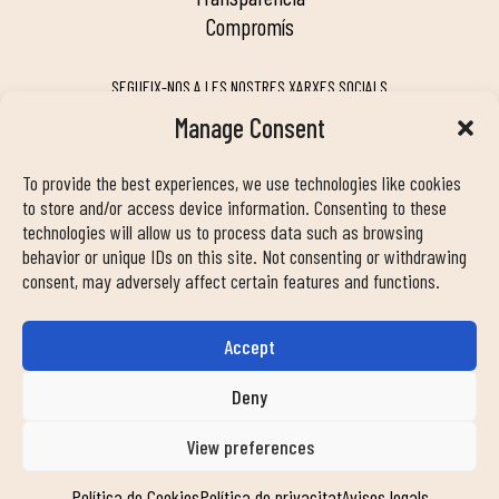
compromís
SEGUEIX-NOS A LES NOSTRES XARXES SOCIALS
Manage Consent
To provide the best experiences, we use technologies like cookies
MY DUIN APP
to store and/or access device information. Consenting to these
technologies will allow us to process data such as browsing
behavior or unique IDs on this site. Not consenting or withdrawing
consent, may adversely affect certain features and functions.
Accept
INFORMACIÓ DE CONTACTE
info@duinclub.com
Deny
View preferences
Política de privacitat
Política de Cookies
Avís legal
Política de Cookies
Política de privacitat
Avisos legals
© Copyright 2024 Duin Club. Tots els drets reservats