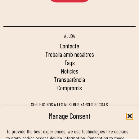
AJUDA
contacte
treballa amb nosaltres
faqs
notícies
transparència
compromís
SEGUEIX-NOS A LES NOSTRES XARXES SOCIALS
Manage Consent
To provide the best experiences, we use technologies like cookies
MY DUIN APP
to store and/or access device information. Consenting to these