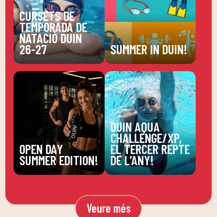
CURSETS DE
TEMPORADA DE
NATACIÓ DUIN
26-27
SUMMER IN DUIN!
DUIN AQUA
CHALLENGE/XP,
OPEN DAY
EL TERCER REPTE
SUMMER EDITION!
DE L’ANY!
Veure més