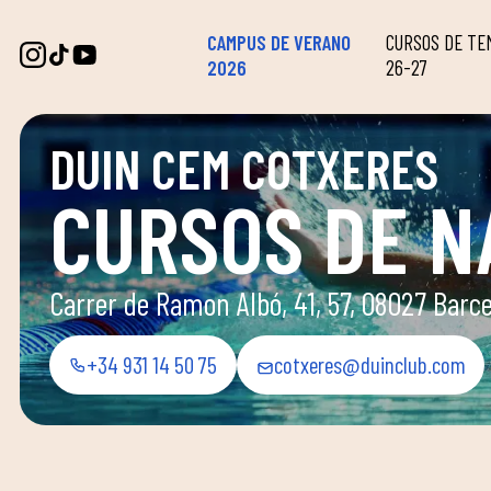
CAMPUS DE VERANO
CURSOS DE T
2026
26-27
DUIN CEM COTXERES
CURSOS DE N
Carrer de Ramon Albó, 41, 57, 08027 Barc
+34 931 14 50 75
cotxeres@duinclub.com