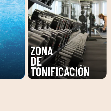
SALA
ÓN
FITNESS