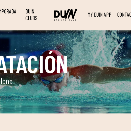
EMPORADA
DUIN
MY DUIN APP
CONTA
CLUBS
ATACIÓN
elona