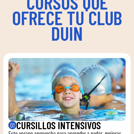
CURSOS QUE
OFRECE TU CLUB
DUIN
CURSILLOS INTENSIVOS
01
Este verano aprovecha para aprender a nadar, mejorar