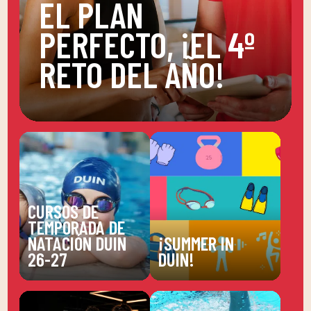
EL PLAN
PERFECTO, ¡EL 4º
RETO DEL AÑO!
CURSOS DE
TEMPORADA DE
NATACIÓN DUIN
¡SUMMER IN
26-27
DUIN!