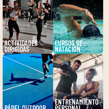
ACTIVIDADES
CURSOS DE
DIRIGIDAS
NATACIÓN
Descubre nuestras
Mejora tu técnica y
actividades dirigidas en
disfruta de nuestras
DUIN SPORTS CLUB:
clases de natación en
Pilates, Zumba,
DUIN SPORTS CLUB.
BodyPump y más.
Para todas las edades y
Mejora tu salud y
niveles, con
bienestar con
entrenadores expertos.
ENTRENAMIENTO
entrenamientos guiados
PÁDEL OUTDOOR
PERSONAL