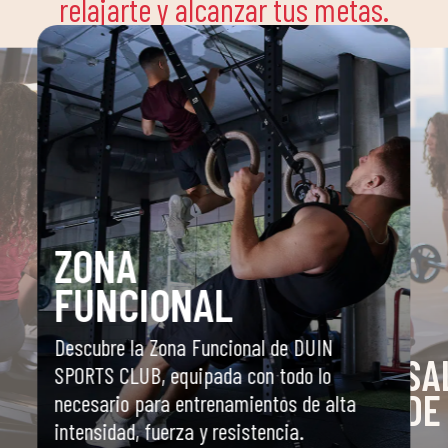
relajarte y alcanzar tus metas.
ZONA
FUNCIONAL
Descubre la Zona Funcional de DUIN
SA
SPORTS CLUB, equipada con todo lo
DE
necesario para entrenamientos de alta
intensidad, fuerza y resistencia.
o
Espaci