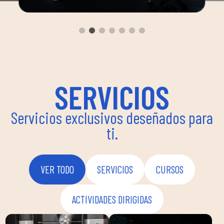
dirigi
yoga, 
a
un am
ima
pueden
instru
flexib
SERVICIOS
bienes
Servicios exclusivos deseñados para
ti.
VER TODO
SERVICIOS
CURSOS
ACTIVIDADES DIRIGIDAS