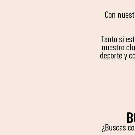
Con nuest
Tanto si es
nuestro clu
deporte y c
B
¿Buscas co