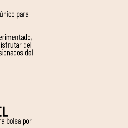
único para
perimentado,
isfrutar del
sionados del
EL
a bolsa por