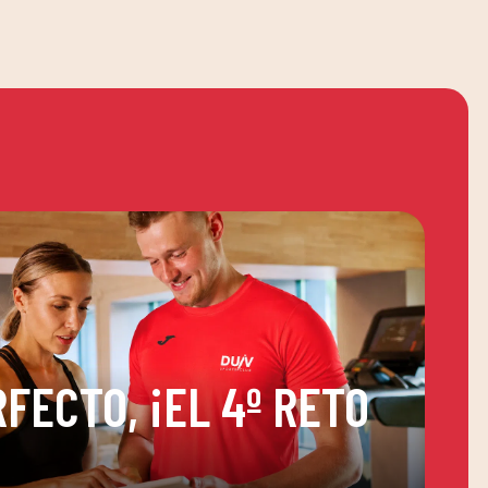
FECTO, ¡EL 4º RETO