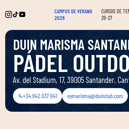
CAMPUS DE VERANO
CURSOS DE T
2026
26-27
DUIN MARISMA SANTAN
PÁDEL OUTD
Av. del Stadium, 17, 39005 Santander, Can
+34 942 037 041
marisma@duinclub.com