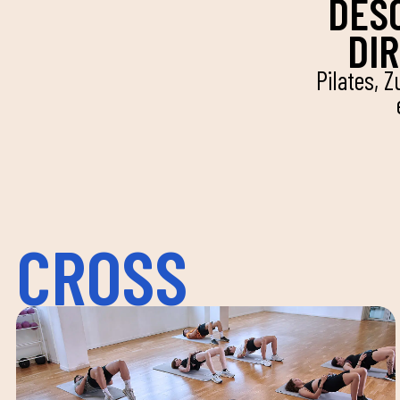
DES
DIR
Pilates, 
CROSS