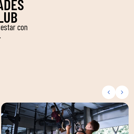
ADES
CLUB
nestar con
.