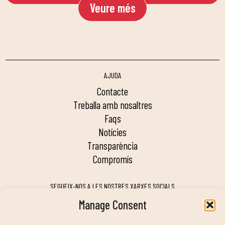
Veure més
AJUDA
contacte
treballa amb nosaltres
faqs
notícies
transparència
compromís
SEGUEIX-NOS A LES NOSTRES XARXES SOCIALS
Manage Consent