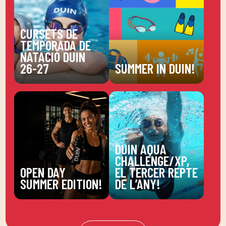
CURSETS DE
TEMPORADA DE
NATACIÓ DUIN
26-27
SUMMER IN DUIN!
DUIN AQUA
CHALLENGE/XP,
OPEN DAY
EL TERCER REPTE
SUMMER EDITION!
DE L’ANY!