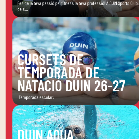
Fes de la teva passió pel fitness la teva professió! A DUIN Sports Cl
dels…
CURSETS DE
TEMPORADA DE
NATACIÓ DUIN 26-27
¡Temporada escolar!
DUIN AQUA