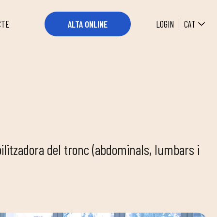
CAT
LOGIN
ALTA ONLINE
CTE
bilitzadora del tronc (abdominals, lumbars i