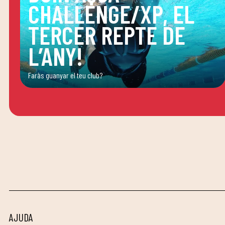
CHALLENGE/XP, EL
TERCER REPTE DE
L’ANY!
Faràs guanyar el teu club?
AJUDA