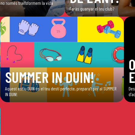
ub, no només transformem la vida
Faràs guanyar el teu club?
SUMMER IN DUIN!
E
Aquest estiu DUIN és el teu destí perfecte, prepara't per al SUMMER
Des
IN DUIN!
d'a