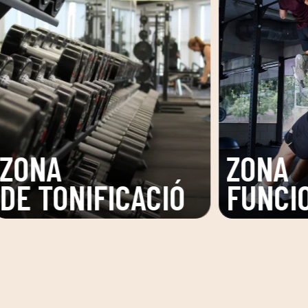
A
SALA
CIONAL
FITNESS