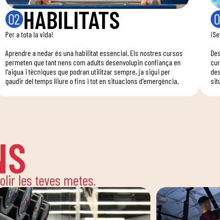
HABILITATS
02
0
Per a tota la vida!
¡Se
Aprendre a nedar és una habilitat essencial. Els nostres cursos
Des
permeten que tant nens com adults desenvolupin confiança en
cur
l'aigua i tècniques que podran utilitzar sempre, ja sigui per
des
gaudir del temps lliure o fins i tot en situacions d'emergència.
sit
NS
solir les teves metes.