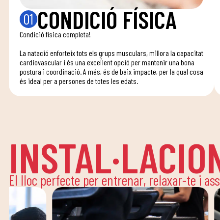
CONDICIÓ FÍSICA
01
Condició física completa!
La natació enforteix tots els grups musculars, millora la capacitat
cardiovascular i és una excel·lent opció per mantenir una bona
postura i coordinació. A més, és de baix impacte, per la qual cosa
és ideal per a persones de totes les edats.
INSTAL·LACIO
El lloc perfecte per entrenar, relaxar-te i as