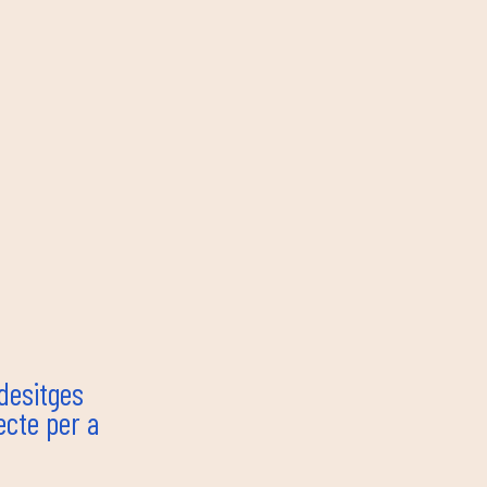
 desitges
ecte per a