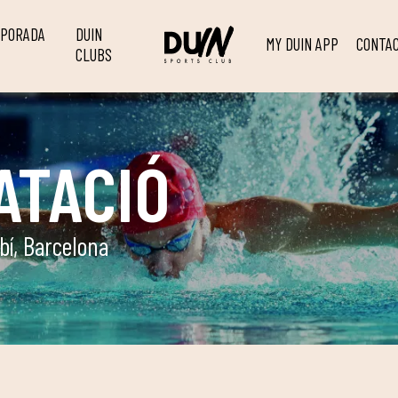
MPORADA
DUIN
MY DUIN APP
CONTA
CLUBS
ATACIÓ
bí, Barcelona