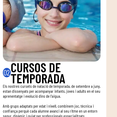
CURSOS DE
02
TEMPORADA
Els nostres cursets de natació de temporada, de setembre a juny,
estan dissenyats per acompanyar infants, joves i adults en el seu
aprenentatge i evolució dins de l'aigua.
Amb grups adaptats per edat i nivell, combinem joc, tècnica i
confiança perquè cada alumne avanci al seu ritme en un entorn
segur, dinàmic i guiat per professionals especialitzats.