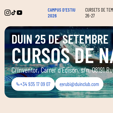
CAMPUS D'ESTIU
CURSETS DE TE
2026
26-27
DUIN 25 DE SETEMBRE
CURSOS DE N
C/Inventor, Carrer d'Edison, s/n, 08191 Ru
+34 935 17 09 07
rubi@duinclub.com