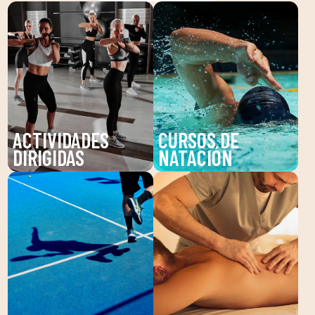
ACTIVIDADES
CURSOS DE
DIRIGIDAS
NATACIÓN
Descubre nuestras
Mejora tu técnica y
actividades dirigidas en
disfruta de nuestras
DUIN SPORTS CLUB:
clases de natación en
Pilates, Zumba,
DUIN SPORTS CLUB.
BodyPump y más.
Para todas las edades y
Mejora tu salud y
niveles, con
bienestar con
entrenadores expertos.
entrenamientos guiados