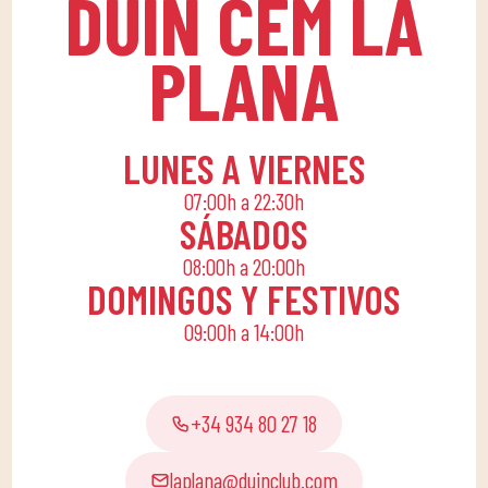
DUIN CEM LA
inolvidable!
ambiente divertido que
fomenta el
PLANA
compañerismo. ​Para
ello, apostamos por una
cuota familiar que
permita a toda la
LUNES A VIERNES
familia conciliar su
07:00h a 22:30h
rutina diaria con una
SÁBADOS
vida activa, ofreciendo
08:00h a 20:00h
actividades lúdicas y
DOMINGOS Y FESTIVOS
educativas para que los
09:00h a 14:00h
pequeños de casa
disfruten solos o en
familia.
+34 934 80 27 18
laplana@duinclub.com