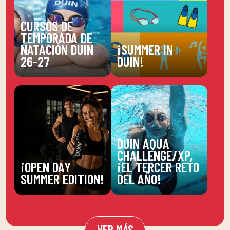
CURSOS DE
TEMPORADA DE
NATACIÓN DUIN
¡SUMMER IN
26-27
DUIN!
DUIN AQUA
CHALLENGE/XP,
¡OPEN DAY
¡EL TERCER RETO
SUMMER EDITION!
DEL AÑO!
VER MÁS