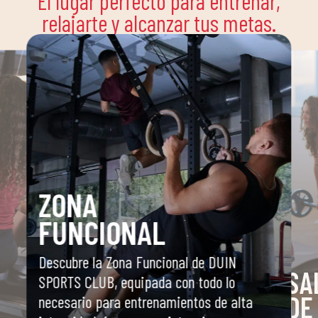
El lugar perfecto para entrenar,
relajarte y alcanzar tus metas.
ZONA
FUNCIONAL
Descubre la Zona Funcional de DUIN
SA
SPORTS CLUB, equipada con todo lo
DE
necesario para entrenamientos de alta