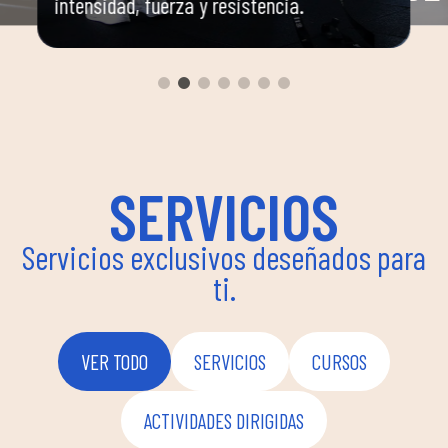
intensidad, fuerza y resistencia.
o
Espaci
dirigi
yoga, 
a
un am
ima
pueden
instru
flexib
SERVICIOS
bienes
Servicios exclusivos deseñados para
ti.
VER TODO
SERVICIOS
CURSOS
ACTIVIDADES DIRIGIDAS