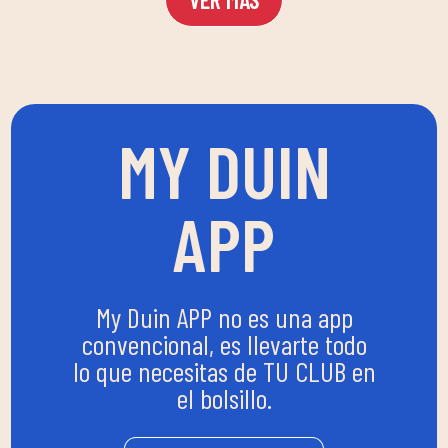
MY DUIN
APP
My Duin APP no es una app
convencional, es llevarte todo
lo que necesitas de TU CLUB en
el bolsillo.