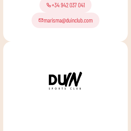
+34 942 037 041
marisma@duinclub.com