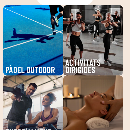
ACTIVITATS
PÀDEL OUTDOOR
DIRIGIDES
Gaudeix del pàdel a
Descobreix les nostres
DUIN SPORTS CLUB, un
activitats dirigides a
esport dinàmic que
DUIN SPORTS CLUB:
millora la teva agilitat i
Pilates, Zumba,
resistència. Les nostres
BodyPump i més. Millora
pistes d'alta qualitat
la teva salut i benestar
són perfectes per a tots
amb entrenaments