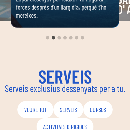
D'
forces després d'un llarg dia, perquè t'ho
mereixes.
 o
Espai 
 ella
dirigi
body c
ambie
seguir
enfoca
coordi
SERVEIS
Serveis exclusius dessenyats per a tu.
VEURE TOT
SERVEIS
CURSOS
ACTIVITATS DIRIGIDES