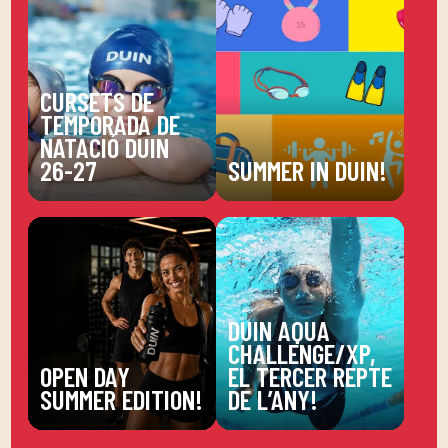
CURSETS DE
TEMPORADA DE
NATACIÓ DUIN
26-27
SUMMER IN DUIN!
DUIN AQUA
CHALLENGE/XP,
OPEN DAY
EL TERCER REPTE
SUMMER EDITION!
DE L’ANY!