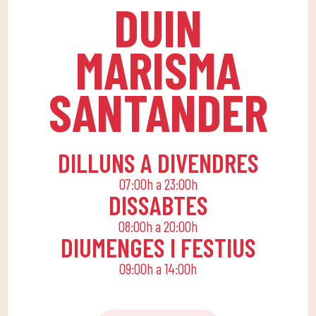
DUIN
ambient divertit que
experts.
fomenta la
MARISMA
companyonia.Per això,
apostem per una quota
SANTANDER
familiar que permeti a
tota la família conciliar
la seva rutina diària
amb una vida activa,
DILLUNS A DIVENDRES
oferint activitats
07:00h a 23:00h
lúdiques i educatives
DISSABTES
perquè els petits de
08:00h a 20:00h
casa gaudeixin sols o en
DIUMENGES I FESTIUS
família.
09:00h a 14:00h