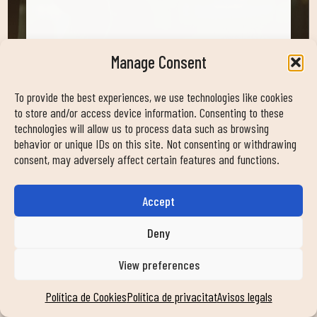
Manage Consent
To provide the best experiences, we use technologies like cookies
Apruebo los
Términos y Condiciones
to store and/or access device information. Consenting to these
Acepto recibir ofertas y promociones y la
technologies will allow us to process data such as browsing
behavior or unique IDs on this site. Not consenting or withdrawing
suscripción a la newsletter sobre novedades y
consent, may adversely affect certain features and functions.
artículos de mi interés.
Accept
ENVIAR
Deny
View preferences
Política de Cookies
Política de privacitat
Avisos legals
NORMATIVA CLUB