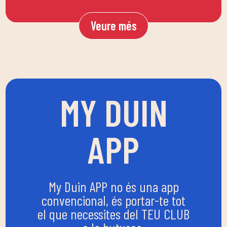
Veure més
MY DUIN
APP
My Duin APP no és una app
convencional, és portar-te tot
el que necessites del TEU CLUB