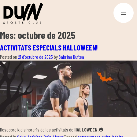
Mes:
octubre de 2025
ACTIVITATS ESPECIALS HALLOWEEN!
Posted on
21 d'octubre de 2025
by
Sabrina Buftea
Descobreix els horaris de les activitats de
HALLOWEEN
!🎃
Posted in
Salut
,
Activitat
,
Duin
,
Lleure
Tagged
entrenament
,
salut
,
hàbits