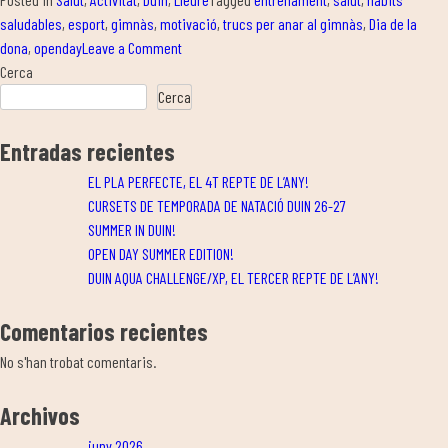
saludables
,
esport
,
gimnàs
,
motivació
,
trucs per anar al gimnàs
,
Dia de la
on
dona
,
openday
Leave a Comment
ACTIVITATS
Cerca
ESPECIALS
Cerca
HALLOWEEN!
Entradas recientes
EL PLA PERFECTE, EL 4T REPTE DE L’ANY!
CURSETS DE TEMPORADA DE NATACIÓ DUIN 26-27
SUMMER IN DUIN!
OPEN DAY SUMMER EDITION!
DUIN AQUA CHALLENGE/XP, EL TERCER REPTE DE L’ANY!
Comentarios recientes
No s'han trobat comentaris.
Archivos
juny 2026