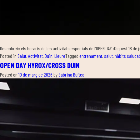
Descobreix els horaris de les activitats especials de l’OPEN DAY d’aquest 18 de j
Posted in
Salut
,
Activitat
,
Duin
,
Lleure
Tagged
entrenament
,
salut
,
hàbits saluda
OPEN DAY HYROX/CROSS DUIN
Posted on
10 de març de 2026
by
Sabrina Buftea