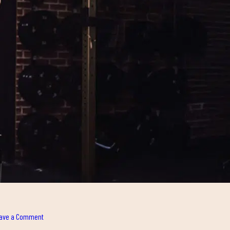
on
ave a Comment
OPEN