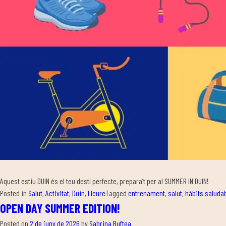
Aquest estiu DUIN és el teu destí perfecte, prepara’t per al SUMMER IN DUIN!
Posted in
Salut
,
Activitat
,
Duin
,
Lleure
Tagged
entrenament
,
salut
,
hàbits saluda
OPEN DAY SUMMER EDITION!
Posted on
2 de juny de 2026
by
Sabrina Buftea