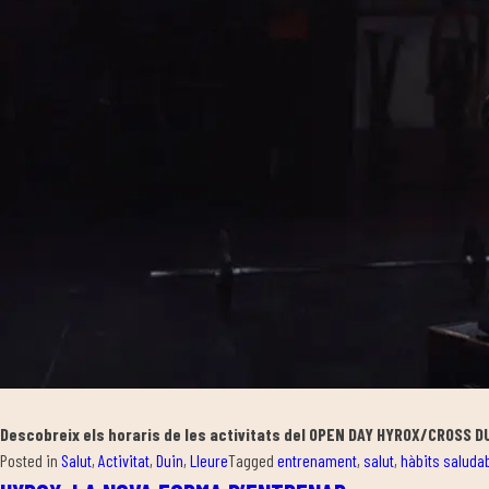
Descobreix els horaris de les activitats del OPEN DAY HYROX/CROSS D
Posted in
Salut
,
Activitat
,
Duin
,
Lleure
Tagged
entrenament
,
salut
,
hàbits saluda