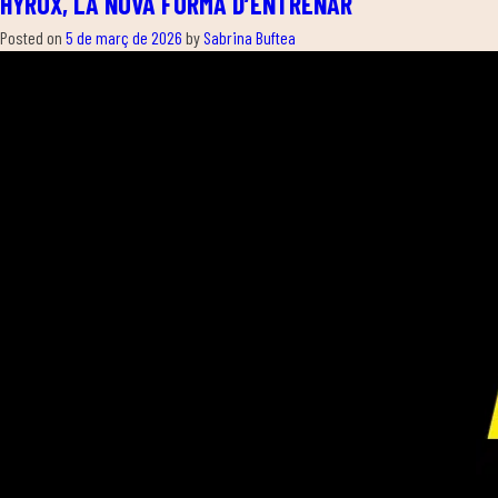
HYROX, LA NOVA FORMA D’ENTRENAR
Posted on
5 de març de 2026
by
Sabrina Buftea