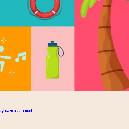
on
ay
Leave a Comment
SUMMER
IN