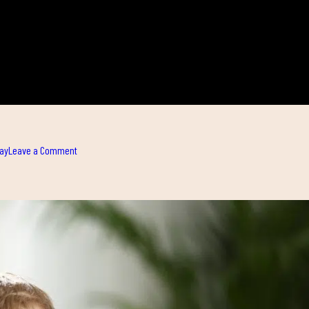
on
ay
Leave a Comment
HYROX,
LA
NOVA
FORMA
D’ENTRENAR