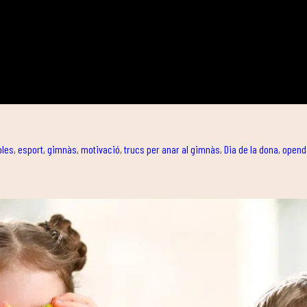
bles
,
esport
,
gimnàs
,
motivació
,
trucs per anar al gimnàs
,
Dia de la dona
,
opend