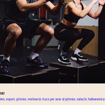
UIN!
bles
,
esport
,
gimnàs
,
motivació
,
trucs per anar al gimnàs
,
natació
,
halloween
Le