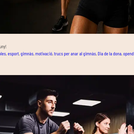
uny!
bles
,
esport
,
gimnàs
,
motivació
,
trucs per anar al gimnàs
,
Dia de la dona
,
opend