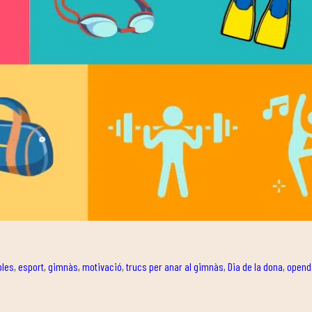
bles
,
esport
,
gimnàs
,
motivació
,
trucs per anar al gimnàs
,
Dia de la dona
,
opend