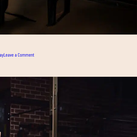
on
ay
Leave a Comment
OPEN
DAY
SUMMER
EDITION!