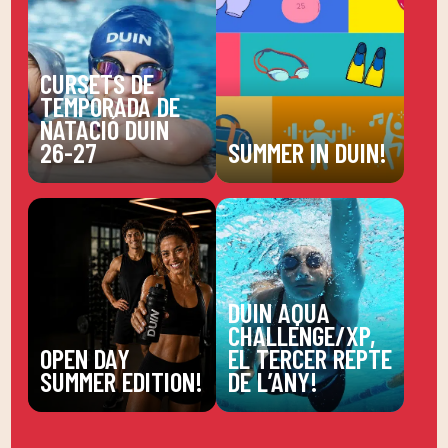
CURSETS DE
TEMPORADA DE
NATACIÓ DUIN
26-27
SUMMER IN DUIN!
DUIN AQUA
CHALLENGE/XP,
OPEN DAY
EL TERCER REPTE
SUMMER EDITION!
DE L’ANY!