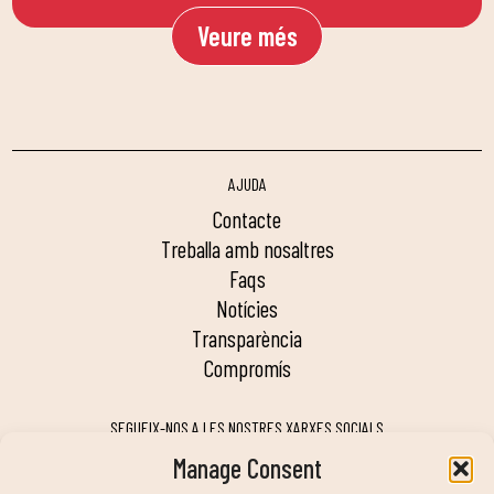
Veure més
AJUDA
contacte
treballa amb nosaltres
faqs
notícies
transparència
compromís
SEGUEIX-NOS A LES NOSTRES XARXES SOCIALS
Manage Consent