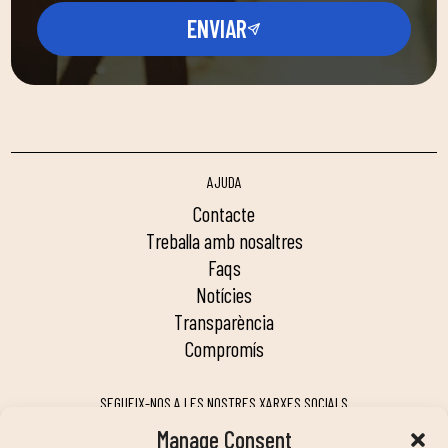
ENVIAR
AJUDA
contacte
treballa amb nosaltres
faqs
notícies
transparència
compromís
SEGUEIX-NOS A LES NOSTRES XARXES SOCIALS
Manage Consent