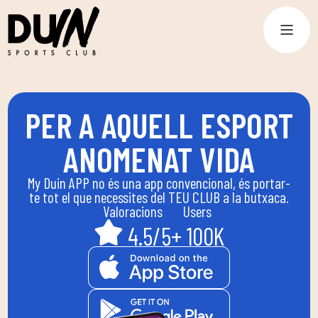
PER A AQUELL ESPORT
ANOMENAT VIDA
My Duin APP no és una app convencional, és portar-
te tot el que necessites del TEU CLUB a la butxaca.
Valoracions
Users
4.5/5
+ 100K