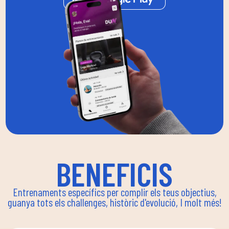
BENEFICIS
Entrenaments específics per complir els teus objectius,
guanya tots els challenges, històric d'evolució, I molt més!