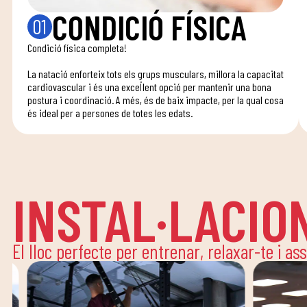
CONDICIÓ FÍSICA
01
Condició física completa!
La natació enforteix tots els grups musculars, millora la capacitat
cardiovascular i és una excel·lent opció per mantenir una bona
postura i coordinació. A més, és de baix impacte, per la qual cosa
és ideal per a persones de totes les edats.
INSTAL·LACIO
El lloc perfecte per entrenar, relaxar-te i as