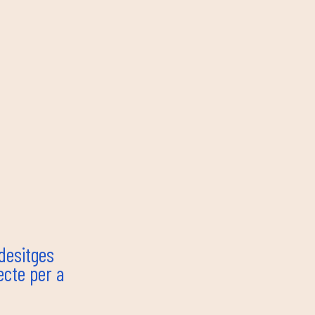
 desitges
ecte per a