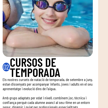
CURSOS DE
02
TEMPORADA
Els nostres cursets de natació de temporada, de setembre a juny,
estan dissenyats per acompanyar infants, joves i adults en el seu
aprenentatge i evolució dins de l'aigua.
Amb grups adaptats per edat i nivell, combinem joc, tècnica i
confiança perquè cada alumne avanci al seu ritme en un entorn
segur, dinàmic i guiat per professionals especialitzats.