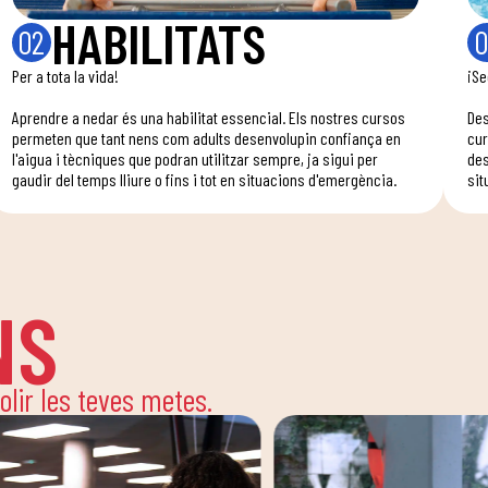
HABILITATS
02
0
Per a tota la vida!
¡Se
Aprendre a nedar és una habilitat essencial. Els nostres cursos
Des
permeten que tant nens com adults desenvolupin confiança en
cur
l'aigua i tècniques que podran utilitzar sempre, ja sigui per
des
gaudir del temps lliure o fins i tot en situacions d'emergència.
sit
NS
solir les teves metes.