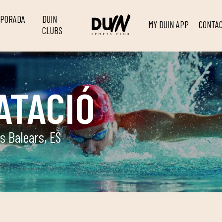
MPORADA
DUIN
MY DUIN APP
CONTA
CLUBS
ATACIÓ
s Balears, ES