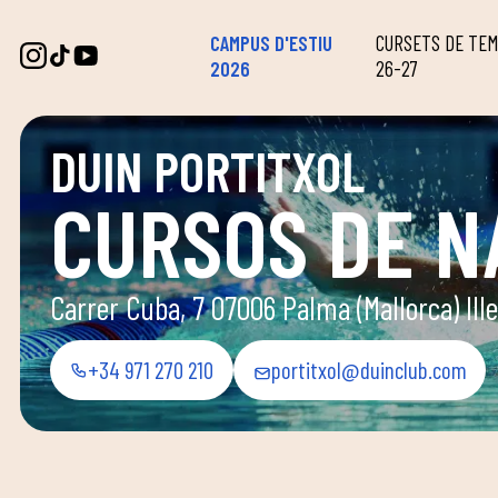
CAMPUS D'ESTIU
CURSETS DE TE
2026
26-27
DUIN PORTITXOL
CURSOS DE N
Carrer Cuba, 7 07006 Palma (Mallorca) Ille
+34 971 270 210
portitxol@duinclub.com