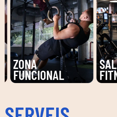
SALA
ZON
FITNESS
PISC
SERVEIS