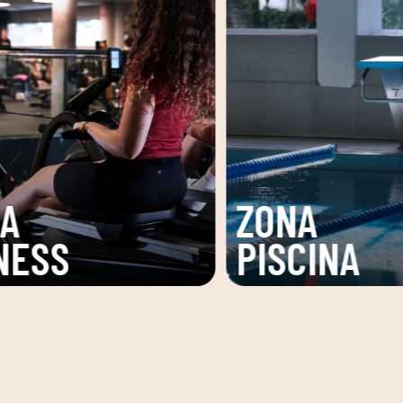
A
INA
SPA