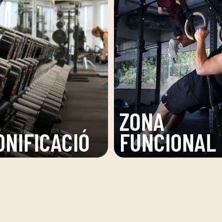
A
SALA
IONAL
FITNESS