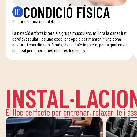
CONDICIÓ FÍSICA
01
Condició física completa!
La natació enforteix tots els grups musculars, millora la capacitat
cardiovascular i és una excel·lent opció per mantenir una bona
postura i coordinació. A més, és de baix impacte, per la qual cosa
és ideal per a persones de totes les edats.
INSTAL·LACIO
El lloc perfecte per entrenar, relaxar-te i as