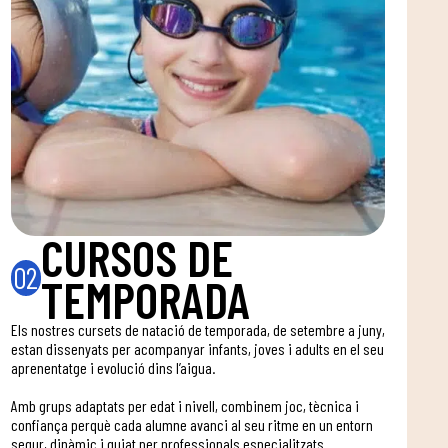
CURSOS DE
02
TEMPORADA
Els nostres cursets de natació de temporada, de setembre a juny,
estan dissenyats per acompanyar infants, joves i adults en el seu
aprenentatge i evolució dins l’aigua.
Amb grups adaptats per edat i nivell, combinem joc, tècnica i
confiança perquè cada alumne avanci al seu ritme en un entorn
segur, dinàmic i guiat per professionals especialitzats.