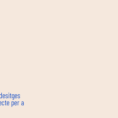
 desitges
ecte per a