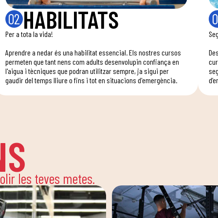
HABILITATS
02
0
Per a tota la vida!
Seg
Aprendre a nedar és una habilitat essencial. Els nostres cursos
Des
permeten que tant nens com adults desenvolupin confiança en
cur
l'aigua i tècniques que podran utilitzar sempre, ja sigui per
seg
gaudir del temps lliure o fins i tot en situacions d'emergència.
d’e
NS
solir les teves metes.