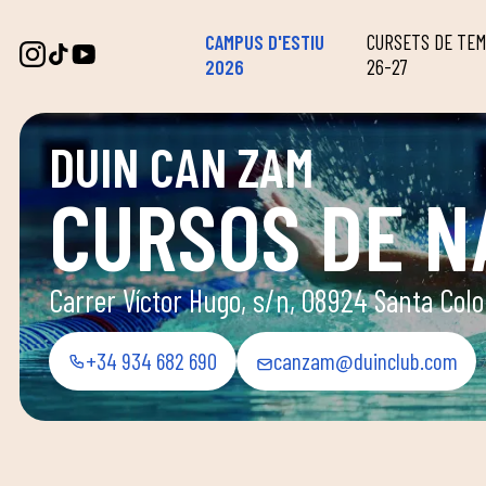
CAMPUS D'ESTIU
CURSETS DE TE
2026
26-27
DUIN CAN ZAM
CURSOS DE N
Carrer Víctor Hugo, s/n, 08924 Santa Co
+34 934 682 690
canzam@duinclub.com