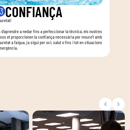
CONFIANÇA
3
uretat!
 d’aprendre a nedar fins a perfeccionar la tècnica, els nostres
sos et proporcionen la confiança necessària per moure’t amb
uretat a l’aigua, ja sigui per oci, salut o fins i tot en situacions
mergència.