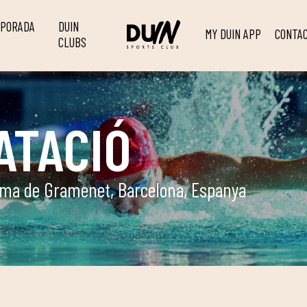
MPORADA
DUIN
MY DUIN APP
CONTA
CLUBS
ATACIÓ
loma de Gramenet, Barcelona, Espanya