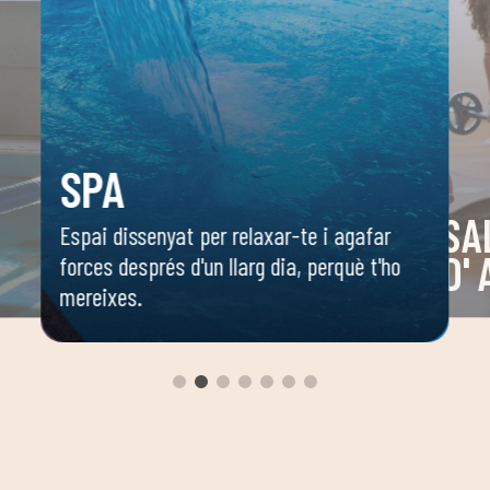
SPA
SA
Espai dissenyat per relaxar-te i agafar
D'
forces després d'un llarg dia, perquè t'ho
mereixes.
 o
Espai 
 ella
dirigi
body c
ambie
seguir
enfoca
coordi