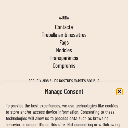
AJUDA
contacte
treballa amb nosaltres
faqs
notícies
transparència
compromís
SEGUEIX-NOS A LES NOSTRES XARXES SOCIALS
Manage Consent
To provide the best experiences, we use technologies like cookies
MY DUIN APP
to store and/or access device information. Consenting to these
technologies will allow us to process data such as browsing
behavior or unique IDs on this site. Not consenting or withdrawing