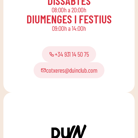
DISSABTES
oferint activitats
08:00h a 20:00h
lúdiques i educatives
DIUMENGES I FESTIUS
perquè els petits de
09:00h a 14:00h
casa gaudeixin sols o en
família.
+34 931 14 50 75
cotxeres@duinclub.com