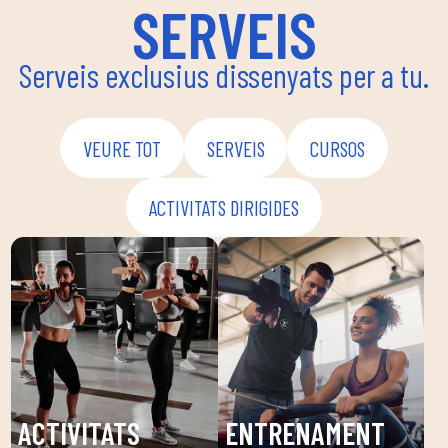
SERVEIS
Serveis exclusius dissenyats per a tu.
VEURE TOT
SERVEIS
CURSOS
ACTIVITATS DIRIGIDES
ACTIVITATS
ENTRENAMENT