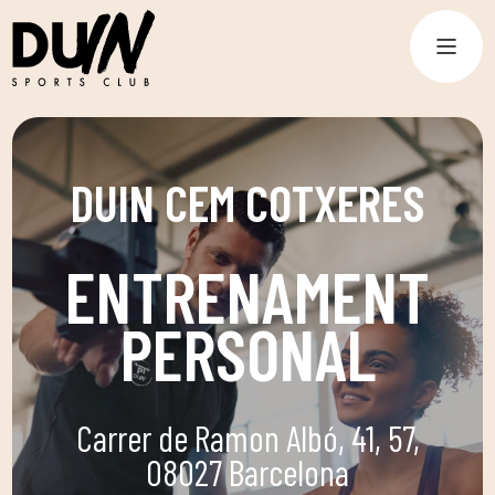
DUIN CEM COTXERES
ENTRENAMENT
PERSONAL
Carrer de Ramon Albó, 41, 57,
08027 Barcelona