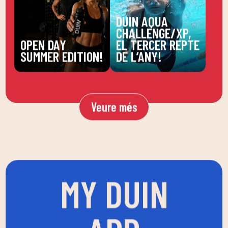
DUIN AQUA
CHALLENGE/XP,
OPEN DAY
EL TERCER REPTE
SUMMER EDITION!
DE L’ANY!
Veure més
MY DUIN