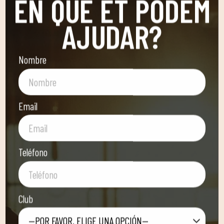
EN QUÈ ET PODEM
AJUDAR?
Nombre
Email
Teléfono
Club
—POR FAVOR, ELIGE UNA OPCIÓN—