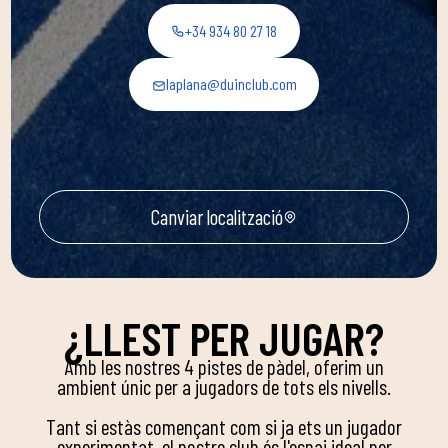
+34 934 80 27 18
laplana@duinclub.com
Canviar localització
¿LLEST PER JUGAR?
Amb les nostres 4 pistes de pàdel, oferim un
ambient únic per a jugadors de tots els nivells.
Tant si estàs començant com si ja ets un jugador
experimentat, el nostre club és l'espai ideal per