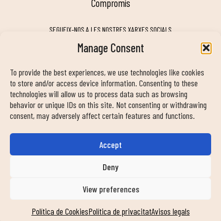
compromís
SEGUEIX-NOS A LES NOSTRES XARXES SOCIALS
Manage Consent
To provide the best experiences, we use technologies like cookies
MY DUIN APP
to store and/or access device information. Consenting to these
technologies will allow us to process data such as browsing
behavior or unique IDs on this site. Not consenting or withdrawing
consent, may adversely affect certain features and functions.
Accept
INFORMACIÓ DE CONTACTE
info@duinclub.com
Deny
View preferences
Política de privacitat
Política de Cookies
Avís legal
Política de Cookies
Política de privacitat
Avisos legals
© Copyright 2024 Duin Club. Tots els drets reservats