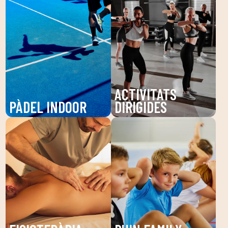
ACTIVITATS
PÀDEL INDOOR
DIRIGIDES
Gaudeix del pàdel a
Descobreix les nostres
DUIN SPORTS CLUB, un
activitats dirigides a
esport dinàmic que
DUIN SPORTS CLUB:
millora la teva agilitat i
Pilates, Zumba,
resistència. Les nostres
BodyPump i més. Millora
pistes d'alta qualitat
la teva salut i benestar
són perfectes per a tots
amb entrenaments
els nivells. Veuen i juga
guiats per tècnics