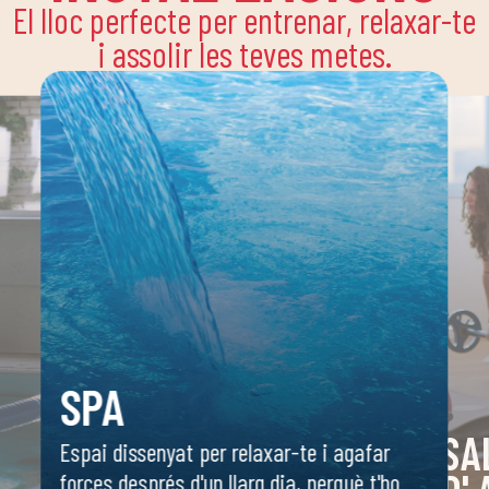
El lloc perfecte per entrenar, relaxar-te
i assolir les teves metes.
SPA
SA
Espai dissenyat per relaxar-te i agafar
forces després d'un llarg dia, perquè t'ho