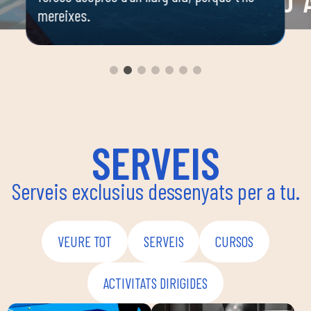
D'
mereixes.
 o
Espai 
 ella
dirigi
body c
ambie
seguir
enfoca
coordi
SERVEIS
Serveis exclusius dessenyats per a tu.
VEURE TOT
SERVEIS
CURSOS
ACTIVITATS DIRIGIDES