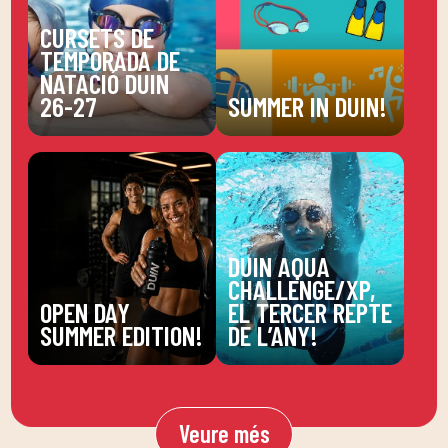
CURSETS DE
TEMPORADA DE
NATACIÓ DUIN
26-27
SUMMER IN DUIN!
DUIN AQUA
CHALLENGE/XP,
OPEN DAY
EL TERCER REPTE
SUMMER EDITION!
DE L’ANY!
Veure més