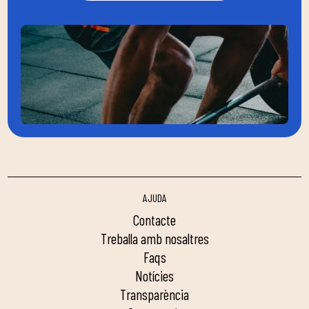
AJUDA
contacte
treballa amb nosaltres
faqs
notícies
transparència