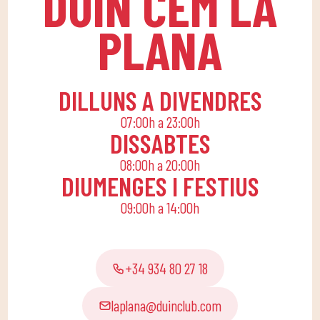
DUIN CEM LA
lúdiques i educatives
perquè els petits de
PLANA
casa gaudeixin sols o en
família.
DILLUNS A DIVENDRES
07:00h a 23:00h
DISSABTES
08:00h a 20:00h
DIUMENGES I FESTIUS
09:00h a 14:00h
+34 934 80 27 18
laplana@duinclub.com