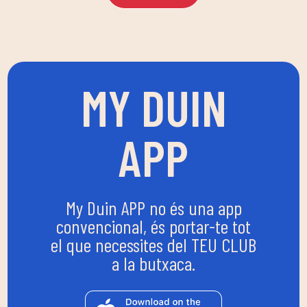
MY DUIN
APP
My Duin APP no és una app
convencional, és portar-te tot
el que necessites del TEU CLUB
a la butxaca.