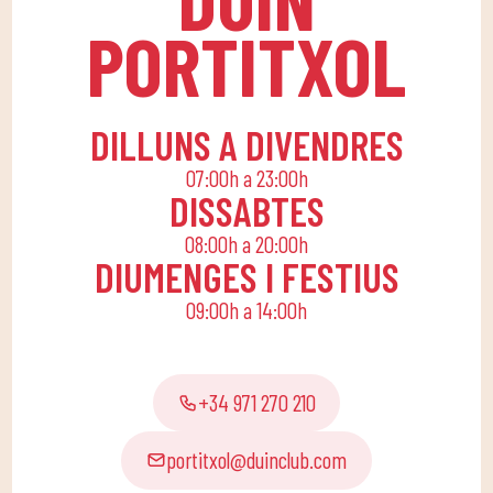
perquè els petits de
PORTITXOL
casa gaudeixin sols o en
família.
DILLUNS A DIVENDRES
07:00h a 23:00h
DISSABTES
08:00h a 20:00h
DIUMENGES I FESTIUS
09:00h a 14:00h
+34 971 270 210
portitxol@duinclub.com