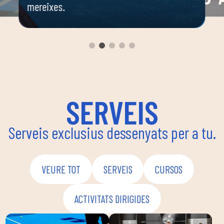
mereixes.
 o
Espai 
 ella
dirigi
body c
ambie
seguir
enfoca
coordi
SERVEIS
Serveis exclusius dessenyats per a tu.
VEURE TOT
SERVEIS
CURSOS
ACTIVITATS DIRIGIDES