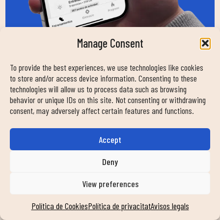
Manage Consent
To provide the best experiences, we use technologies like cookies
to store and/or access device information. Consenting to these
technologies will allow us to process data such as browsing
behavior or unique IDs on this site. Not consenting or withdrawing
EN QUÈ ET PODEM
consent, may adversely affect certain features and functions.
AJUDAR?
Accept
Deny
Nombre
View preferences
Política de Cookies
Política de privacitat
Avisos legals
Email