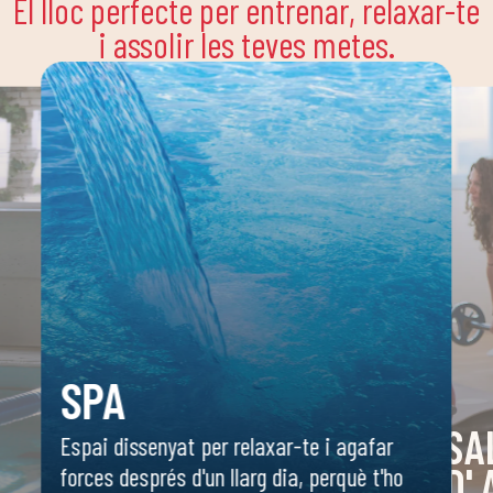
El lloc perfecte per entrenar, relaxar-te
i assolir les teves metes.
SPA
SA
Espai dissenyat per relaxar-te i agafar
D'
forces després d'un llarg dia, perquè t'ho