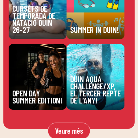
CURSETS DE
TEMPORADA DE
NATACIÓ DUIN
26-27
SUMMER IN DUIN!
DUIN AQUA
CHALLENGE/XP,
OPEN DAY
EL TERCER REPTE
SUMMER EDITION!
DE L’ANY!
Veure més