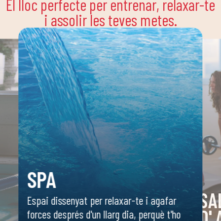
El lloc perfecte per entrenar, relaxar-te
i assolir les teves metes.
SPA
SA
Espai dissenyat per relaxar-te i agafar
D'
forces després d'un llarg dia, perquè t'ho