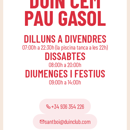
perquè els petits de
PAU GASOL
casa gaudeixin sols o en
família.
DILLUNS A DIVENDRES
07:00h a 22:30h (la piscina tanca a les 22h)
DISSABTES
08:00h a 20:00h
DIUMENGES I FESTIUS
09:00h a 14:00h
+34 936 354 226
santboi@duinclub.com