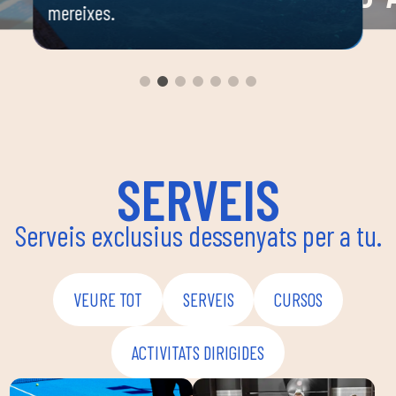
mereixes.
 o
Espai 
 ella
dirigi
body c
ambie
seguir
enfoca
coordi
SERVEIS
Serveis exclusius dessenyats per a tu.
VEURE TOT
SERVEIS
CURSOS
ACTIVITATS DIRIGIDES