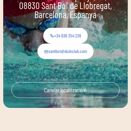
08830 Sant Boi de Llobregat,
Barcelona, Espanya
+34 936 354 226
santboi@duinclub.com
Canviar localització