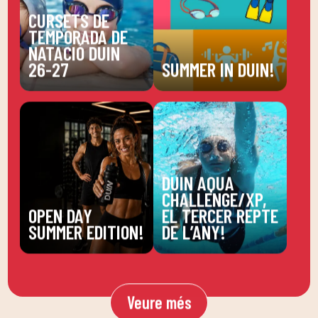
CURSETS DE
TEMPORADA DE
NATACIÓ DUIN
26-27
SUMMER IN DUIN!
DUIN AQUA
CHALLENGE/XP,
OPEN DAY
EL TERCER REPTE
SUMMER EDITION!
DE L’ANY!
Veure més