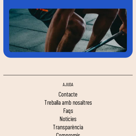
AJUDA
contacte
treballa amb nosaltres
faqs
notícies
transparència
compromís