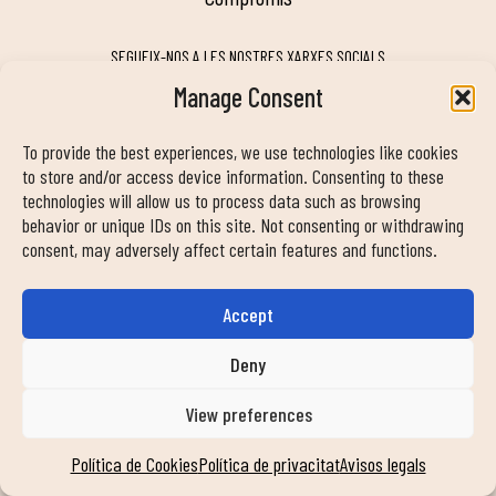
SEGUEIX-NOS A LES NOSTRES XARXES SOCIALS
Manage Consent
To provide the best experiences, we use technologies like cookies
MY DUIN APP
to store and/or access device information. Consenting to these
technologies will allow us to process data such as browsing
behavior or unique IDs on this site. Not consenting or withdrawing
consent, may adversely affect certain features and functions.
Accept
INFORMACIÓ DE CONTACTE
info@duinclub.com
Deny
View preferences
Política de privacitat
Política de Cookies
Avís legal
Política de Cookies
Política de privacitat
Avisos legals
© Copyright 2024 Duin Club. Tots els drets reservats