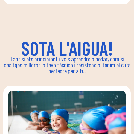
SOTA L'AIGUA!
Tant si ets principiant i vols aprendre a nedar, com si
desitges millorar la teva tècnica i resistència, tenim el curs
perfecte per a tu.