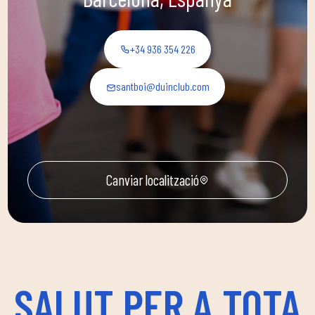
+34 936 354 226
santboi@duinclub.com
Canviar localització
SALUT PER A TOTA