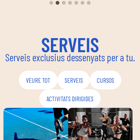
ambie
seguir
enfoca
coordi
SERVEIS
Serveis exclusius dessenyats per a tu.
VEURE TOT
SERVEIS
CURSOS
ACTIVITATS DIRIGIDES