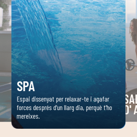
SPA
SA
Espai dissenyat per relaxar-te i agafar
D'
forces després d'un llarg dia, perquè t'ho
mereixes.
 o
Espai 
 ella
dirigi
body c