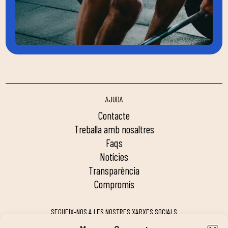
AJUDA
contacte
treballa amb nosaltres
faqs
notícies
transparència
compromís
SEGUEIX-NOS A LES NOSTRES XARXES SOCIALS