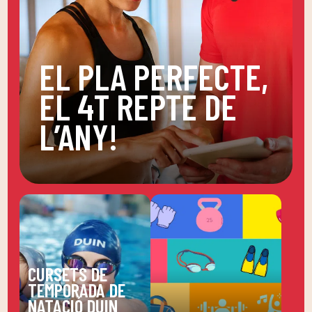
EL PLA PERFECTE,
EL 4T REPTE DE
L’ANY!
CURSETS DE
TEMPORADA DE
NATACIÓ DUIN